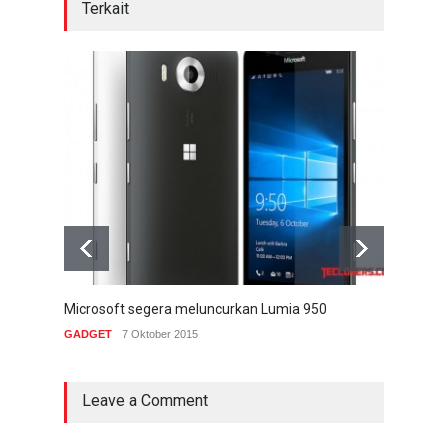
Terkait
Microsoft segera meluncurkan Lumia 950
Baga
GADGET
7 Oktober 2015
TIPS 
Leave a Comment