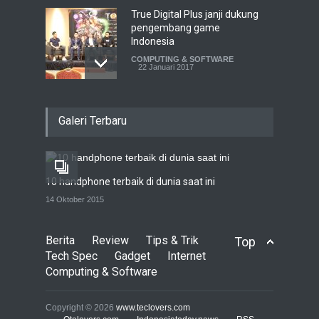
True Digital Plus janji dukung
pengembang game
Indonesia
COMPUTING & SOFTWARE
22 Januari 2017
Live streaming CliponYu
Galeri Terbaru
sekarang hadir di
smartphone
COMPUTING & SOFTWARE
22 Januari 2017
10 handphone terbaik di dunia saat ini
Acer Predator Z301CT,
14 Oktober 2015
mainkan game dengan
pandangan mata
Berita
Review
Tips & Trik
Top
TECH SPEC
8 Januari 2017
Tech Spec
Gadget
Internet
Computing & Software
Trend Micro prediksi
serangan siber 2017 kian
Copyright © 2026
www.teclovers.com
gencar