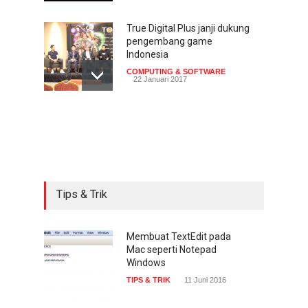
True Digital Plus janji dukung
pengembang game
Indonesia
COMPUTING & SOFTWARE
22 Januari 2017
Live streaming CliponYu
sekarang hadir di
smartphone
COMPUTING & SOFTWARE
22 Januari 2017
Tips & Trik
Acer Predator Z301CT,
mainkan game dengan
pandangan mata
Membuat TextEdit pada
Mac seperti Notepad
TECH SPEC
8 Januari 2017
Windows
TIPS & TRIK
11 Juni 2016
Trend Micro prediksi