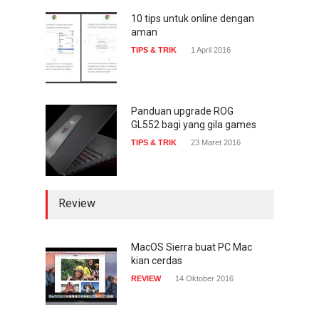
serangan siber 2017 kian
gencar
10 tips untuk online dengan
aman
COMPUTING & SOFTWARE
7 Januari 2017
TIPS & TRIK
1 April 2016
Panduan upgrade ROG
GL552 bagi yang gila games
TIPS & TRIK
23 Maret 2016
Review
MacOS Sierra buat PC Mac
kian cerdas
REVIEW
14 Oktober 2016