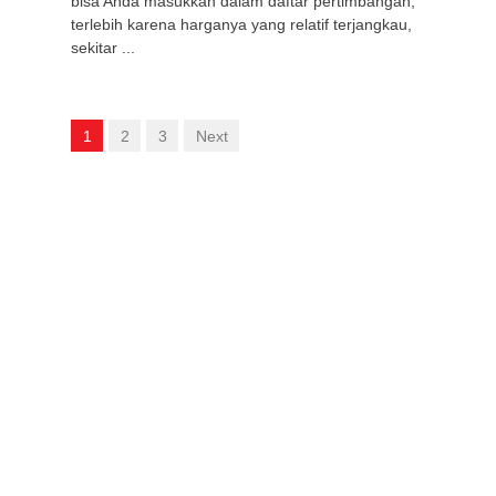
bisa Anda masukkan dalam daftar pertimbangan,
terlebih karena harganya yang relatif terjangkau,
sekitar ...
1
2
3
Next