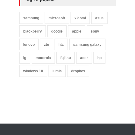
samsung
microsoft
xiaomi
asus
blackberry
google
apple
sony
lenovo
zte
htc
samsung galaxy
lg
motorola
fujitsu
acer
hp
windows 10
lumia
dropbox