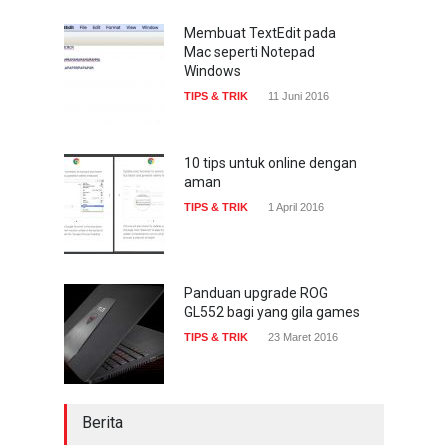
serangan siber 2017 kian
gencar
Membuat TextEdit pada
Mac seperti Notepad
COMPUTING & SOFTWARE
7 Januari 2017
Windows
TIPS & TRIK
11 Juni 2016
Yahoo setuju Verizon
turunkan penawaran ke 4,48
miliar dolar
10 tips untuk online dengan
aman
INTERNET
22 Februari 2017
TIPS & TRIK
1 April 2016
Panduan upgrade ROG
GL552 bagi yang gila games
TIPS & TRIK
23 Maret 2016
Berita