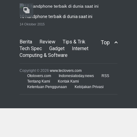
TECH SPEC
8 Januari 2017
10 handphone terbaik di dunia saat ini
Trend Micro prediksi
14 Oktober 2015
serangan siber 2017 kian
gencar
Berita
Review
Tips & Trik
Top
COMPUTING & SOFTWARE
7 Januari 2017
Tech Spec
Gadget
Internet
Computing & Software
Yahoo setuju Verizon
turunkan penawaran ke 4,48
Copyright © 2026
www.teclovers.com
miliar dolar
Otolovers.com
Indonesiatoday.news
RSS
Tentang Kami
Kontak Kami
INTERNET
22 Februari 2017
Ketentuan Penggunaan
Kebijakan Privasi