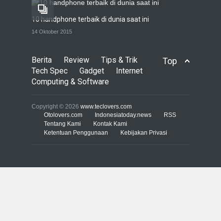
10 handphone terbaik di dunia saat ini
Trend Micro prediksi
14 Oktober 2015
serangan siber 2017 kian
gencar
Berita
Review
Tips & Trik
Top
COMPUTING & SOFTWARE
7 Januari 2017
Tech Spec
Gadget
Internet
Computing & Software
Yahoo setuju Verizon
turunkan penawaran ke 4,48
Copyright © 2026
www.teclovers.com
miliar dolar
Otolovers.com
Indonesiatoday.news
RSS
Tentang Kami
Kontak Kami
INTERNET
22 Februari 2017
Ketentuan Penggunaan
Kebijakan Privasi