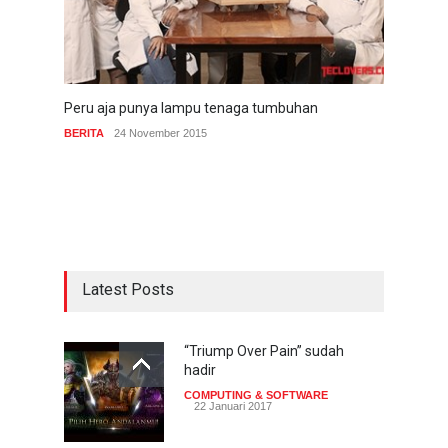
Peru aja punya lampu tenaga tumbuhan
BERITA
24 November 2015
Latest Posts
“Triump Over Pain” sudah
hadir
COMPUTING & SOFTWARE
22 Januari 2017