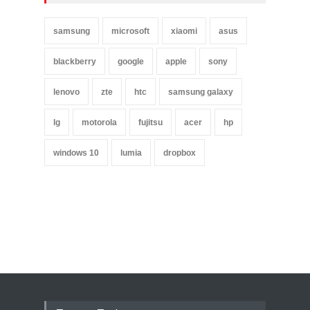
samsung
microsoft
xiaomi
asus
blackberry
google
apple
sony
lenovo
zte
htc
samsung galaxy
lg
motorola
fujitsu
acer
hp
windows 10
lumia
dropbox