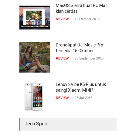
gencar
MacOS Sierra buat PC Mac
kian cerdas
COMPUTING & SOFTWARE
7 Januari 2017
REVIEW
14 Oktober 2016
Yahoo setuju Verizon
turunkan penawaran ke 4,48
miliar dolar
Drone lipat DJI Mavic Pro
tersedia 15 Oktober
INTERNET
22 Februari 2017
REVIEW
28 September 2016
Lenovo Vibe K5 Plus untuk
saingi Xiaomi Mi 4i?
REVIEW
23 Juli 2016
Tech Spec