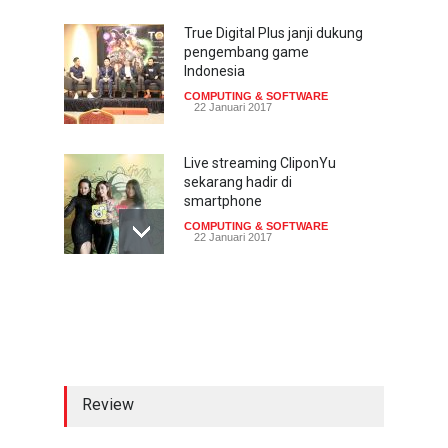
True Digital Plus janji dukung
pengembang game
Indonesia
COMPUTING & SOFTWARE
22 Januari 2017
Live streaming CliponYu
sekarang hadir di
smartphone
COMPUTING & SOFTWARE
22 Januari 2017
Acer Predator Z301CT,
mainkan game dengan
pandangan mata
TECH SPEC
8 Januari 2017
Review
Trend Micro prediksi
serangan siber 2017 kian