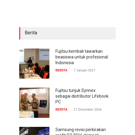
sekarang hadir di
smartphone
COMPUTING & SOFTWARE
22 Januari 2017
Berita
Acer Predator Z301CT,
mainkan game dengan
pandangan mata
Fujitsu kembali tawarkan
beasiswa untuk profesional
TECH SPEC
8 Januari 2017
Indonesia
BERITA
7 Januari 2017
Trend Micro prediksi
serangan siber 2017 kian
gencar
Fujitsu tunjuk Synnex
sebagai distributor Lifebook
COMPUTING & SOFTWARE
7 Januari 2017
PC
BERITA
17 Desember 2016
Samsung revisi perkirakan