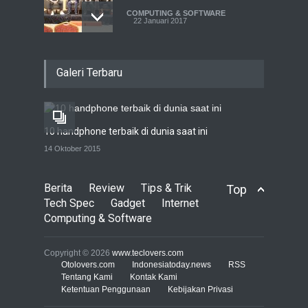
COMPUTING & SOFTWARE
22 Januari 2017
Live streaming CliponYu
Galeri Terbaru
sekarang hadir di
smartphone
COMPUTING & SOFTWARE
22 Januari 2017
10 handphone terbaik di dunia saat ini
Acer Predator Z301CT,
14 Oktober 2015
mainkan game dengan
pandangan mata
Berita
Review
Tips & Trik
Top
TECH SPEC
8 Januari 2017
Tech Spec
Gadget
Internet
Computing & Software
Trend Micro prediksi
serangan siber 2017 kian
Copyright © 2026
www.teclovers.com
gencar
Otolovers.com
Indonesiatoday.news
RSS
Tentang Kami
Kontak Kami
COMPUTING & SOFTWARE
Ketentuan Penggunaan
7 Januari 2017
Kebijakan Privasi