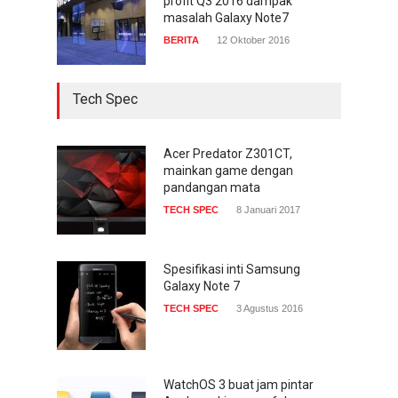
profit Q3 2016 dampak
masalah Galaxy Note7
BERITA
12 Oktober 2016
Tech Spec
Acer Predator Z301CT,
mainkan game dengan
pandangan mata
TECH SPEC
8 Januari 2017
Spesifikasi inti Samsung
Galaxy Note 7
TECH SPEC
3 Agustus 2016
WatchOS 3 buat jam pintar