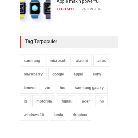
Apple makin powerful
TECH SPEC
24 Juni 2016
Tag Terpopuler
samsung
microsoft
xiaomi
asus
blackberry
google
apple
sony
lenovo
zte
htc
samsung galaxy
lg
motorola
fujitsu
acer
hp
windows 10
lumia
dropbox