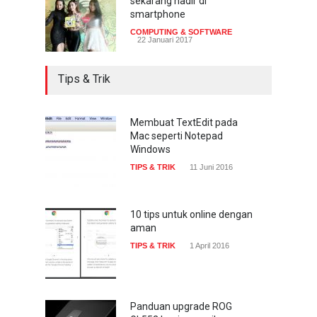
sekarang hadir di
smartphone
COMPUTING & SOFTWARE
22 Januari 2017
Tips & Trik
Membuat TextEdit pada
Mac seperti Notepad
Windows
TIPS & TRIK
11 Juni 2016
10 tips untuk online dengan
aman
TIPS & TRIK
1 April 2016
Panduan upgrade ROG