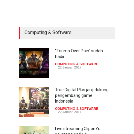
sekarang hadir di
smartphone
COMPUTING & SOFTWARE
22 Januari 2017
Computing & Software
Acer Predator Z301CT,
mainkan game dengan
pandangan mata
“Triump Over Pain” sudah
hadir
TECH SPEC
8 Januari 2017
COMPUTING & SOFTWARE
22 Januari 2017
Trend Micro prediksi
serangan siber 2017 kian
gencar
True Digital Plus janji dukung
pengembang game
COMPUTING & SOFTWARE
7 Januari 2017
Indonesia
COMPUTING & SOFTWARE
22 Januari 2017
Live streaming CliponYu