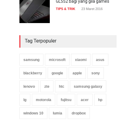
GL552 bagi yang gila games
TIPS & TRIK
23 Maret 2016
Tag Terpopuler
samsung
microsoft
xiaomi
asus
blackberry
google
apple
sony
lenovo
zte
htc
samsung galaxy
lg
motorola
fujitsu
acer
hp
windows 10
lumia
dropbox