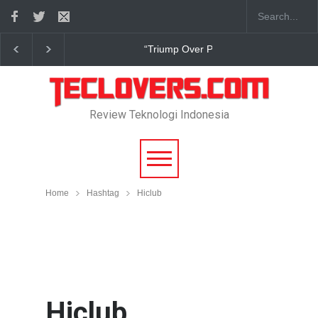
ain” sudah hadir
True Digital Plus janji dukung pengembang game
Review Teknologi Indonesia
Home
Hashtag
Hiclub
Hiclub