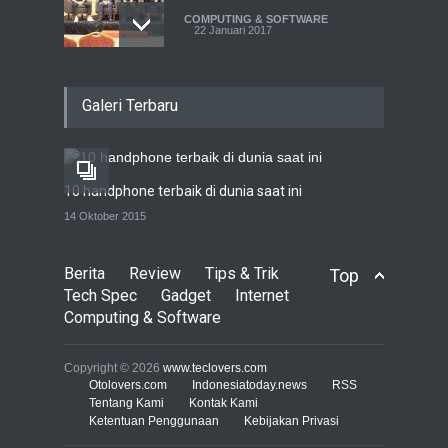
COMPUTING & SOFTWARE
22 Januari 2017
Live streaming CliponYu
Galeri Terbaru
sekarang hadir di
smartphone
COMPUTING & SOFTWARE
22 Januari 2017
10 handphone terbaik di dunia saat ini
Acer Predator Z301CT,
14 Oktober 2015
mainkan game dengan
pandangan mata
Berita
Review
Tips & Trik
Top
TECH SPEC
8 Januari 2017
Tech Spec
Gadget
Internet
Computing & Software
Trend Micro prediksi
serangan siber 2017 kian
Copyright © 2026
www.teclovers.com
gencar
Otolovers.com
Indonesiatoday.news
RSS
Tentang Kami
Kontak Kami
COMPUTING & SOFTWARE
Ketentuan Penggunaan
7 Januari 2017
Kebijakan Privasi