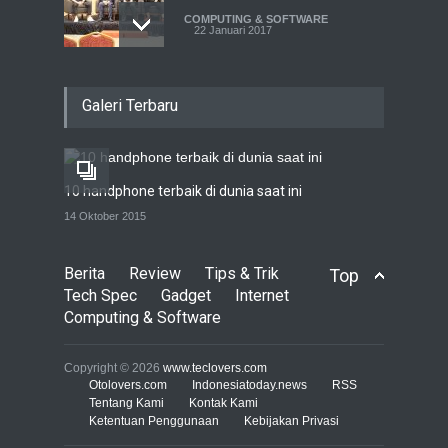
COMPUTING & SOFTWARE
22 Januari 2017
Live streaming CliponYu
Galeri Terbaru
sekarang hadir di
smartphone
COMPUTING & SOFTWARE
22 Januari 2017
10 handphone terbaik di dunia saat ini
Acer Predator Z301CT,
14 Oktober 2015
mainkan game dengan
pandangan mata
Berita
Review
Tips & Trik
Top
TECH SPEC
8 Januari 2017
Tech Spec
Gadget
Internet
Computing & Software
Trend Micro prediksi
serangan siber 2017 kian
Copyright © 2026
www.teclovers.com
gencar
Otolovers.com
Indonesiatoday.news
RSS
Tentang Kami
Kontak Kami
COMPUTING & SOFTWARE
Ketentuan Penggunaan
7 Januari 2017
Kebijakan Privasi