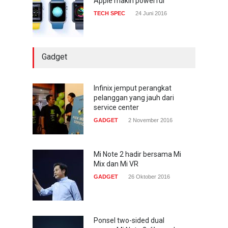
Apple makin powerful
TECH SPEC
24 Juni 2016
Gadget
Infinix jemput perangkat
pelanggan yang jauh dari
service center
GADGET
2 November 2016
Mi Note 2 hadir bersama Mi
Mix dan Mi VR
GADGET
26 Oktober 2016
Ponsel two-sided dual