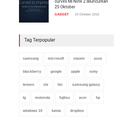
curves Mi Note 2 diluncurkan
25 Oktober
GADGET
24 Oktober 2016
Tag Terpopuler
samsung
microsoft
xiaomi
asus
blackberry
google
apple
sony
lenovo
zte
htc
samsung galaxy
lg
motorola
fujitsu
acer
hp
windows 10
lumia
dropbox