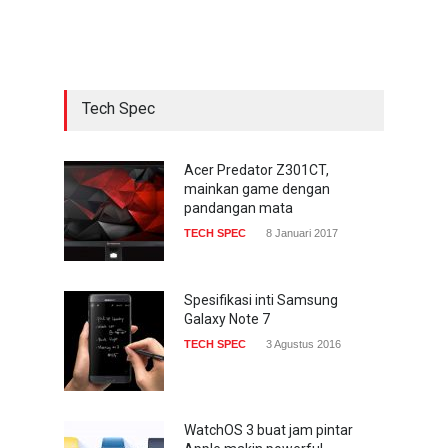
sekarang hadir di
smartphone
COMPUTING & SOFTWARE
22 Januari 2017
Tech Spec
Acer Predator Z301CT,
mainkan game dengan
pandangan mata
Acer Predator Z301CT,
mainkan game dengan
TECH SPEC
8 Januari 2017
pandangan mata
TECH SPEC
8 Januari 2017
Trend Micro prediksi
serangan siber 2017 kian
gencar
Spesifikasi inti Samsung
Galaxy Note 7
COMPUTING & SOFTWARE
7 Januari 2017
TECH SPEC
3 Agustus 2016
WatchOS 3 buat jam pintar