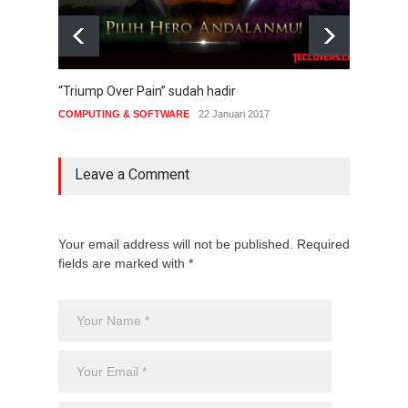
“Triump Over Pain” sudah hadir
True 
Indon
COMPUTING & SOFTWARE
22 Januari 2017
COMP
Leave a Comment
Your email address will not be published. Required
fields are marked with *