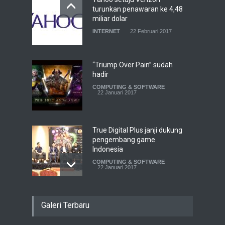
turunkan penawaran ke 4,48
miliar dolar
INTERNET
22 Februari 2017
“Triump Over Pain” sudah
hadir
COMPUTING & SOFTWARE
22 Januari 2017
True Digital Plus janji dukung
pengembang game
Indonesia
COMPUTING & SOFTWARE
22 Januari 2017
Live streaming CliponYu
Galeri Terbaru
sekarang hadir di
smartphone