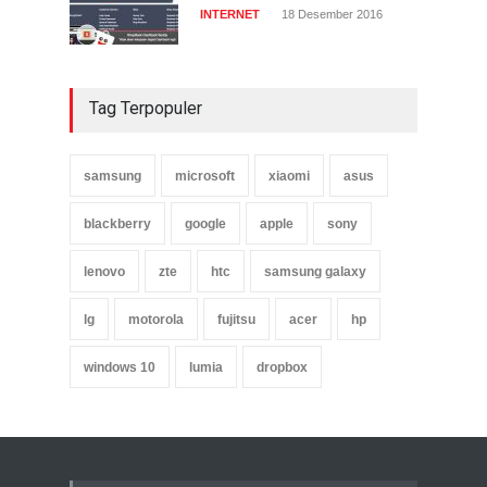
INTERNET
18 Desember 2016
Tag Terpopuler
samsung
microsoft
xiaomi
asus
blackberry
google
apple
sony
lenovo
zte
htc
samsung galaxy
lg
motorola
fujitsu
acer
hp
windows 10
lumia
dropbox