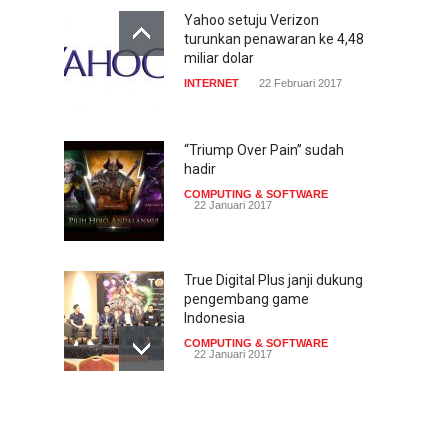
Yahoo setuju Verizon
turunkan penawaran ke 4,48
miliar dolar
INTERNET
22 Februari 2017
“Triump Over Pain” sudah
hadir
COMPUTING & SOFTWARE
22 Januari 2017
True Digital Plus janji dukung
pengembang game
Indonesia
COMPUTING & SOFTWARE
22 Januari 2017
Live streaming CliponYu
sekarang hadir di
smartphone