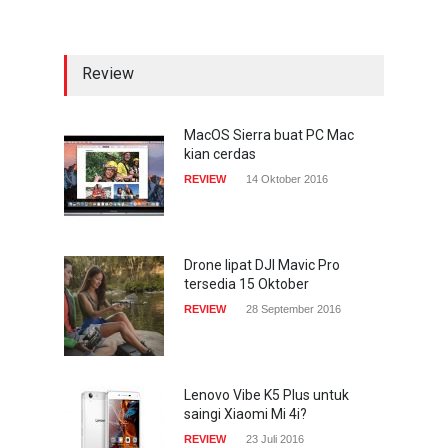
COMPUTING & SOFTWARE
22 Januari 2017
Review
Acer Predator Z301CT,
mainkan game dengan
pandangan mata
MacOS Sierra buat PC Mac
kian cerdas
TECH SPEC
8 Januari 2017
REVIEW
14 Oktober 2016
Trend Micro prediksi
serangan siber 2017 kian
gencar
Drone lipat DJI Mavic Pro
tersedia 15 Oktober
COMPUTING & SOFTWARE
7 Januari 2017
REVIEW
28 September 2016
Lenovo Vibe K5 Plus untuk
saingi Xiaomi Mi 4i?
REVIEW
23 Juli 2016