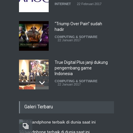
INTERNET
22 Februari 2017
“Triump Over Pain” sudah
hadir
COMPUTING & SOFTWARE
22 Januari 2017
True Digital Plus janji dukung
pengembang game
Indonesia
COMPUTING & SOFTWARE
22 Januari 2017
Live streaming CliponYu
Galeri Terbaru
sekarang hadir di
smartphone
COMPUTING & SOFTWARE
22 Januari 2017
10 handphone terbaik di dunia saat ini