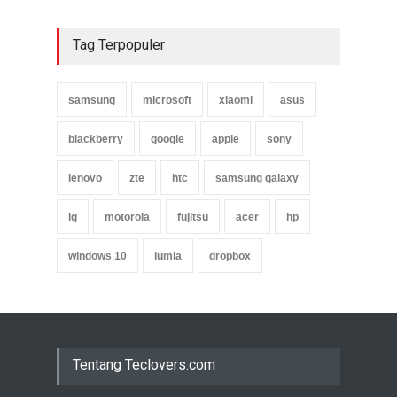
Tag Terpopuler
samsung
microsoft
xiaomi
asus
blackberry
google
apple
sony
lenovo
zte
htc
samsung galaxy
lg
motorola
fujitsu
acer
hp
windows 10
lumia
dropbox
Tentang Teclovers.com