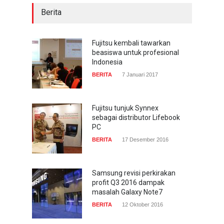
Berita
Acer Predator Z301CT,
mainkan game dengan
pandangan mata
Fujitsu kembali tawarkan
beasiswa untuk profesional
TECH SPEC
8 Januari 2017
Indonesia
BERITA
7 Januari 2017
Trend Micro prediksi
serangan siber 2017 kian
gencar
Fujitsu tunjuk Synnex
sebagai distributor Lifebook
COMPUTING & SOFTWARE
7 Januari 2017
PC
BERITA
17 Desember 2016
Samsung revisi perkirakan
profit Q3 2016 dampak
masalah Galaxy Note7
BERITA
12 Oktober 2016