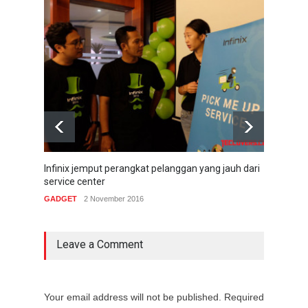
Infinix jemput perangkat pelanggan yang jauh dari
Mi No
service center
GADG
GADGET
2 November 2016
Leave a Comment
Your email address will not be published. Required