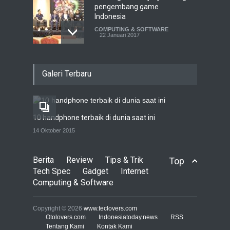
pengembang game
Indonesia
COMPUTING & SOFTWARE
22 Januari 2017
Live streaming CliponYu
Galeri Terbaru
sekarang hadir di
smartphone
COMPUTING & SOFTWARE
22 Januari 2017
10 handphone terbaik di dunia saat ini
Acer Predator Z301CT,
14 Oktober 2015
mainkan game dengan
pandangan mata
Berita
Review
Tips & Trik
Top
TECH SPEC
8 Januari 2017
Tech Spec
Gadget
Internet
Computing & Software
Trend Micro prediksi
serangan siber 2017 kian
Copyright © 2026
www.teclovers.com
gencar
Otolovers.com
Indonesiatoday.news
RSS
Tentang Kami
Kontak Kami
COMPUTING & SOFTWARE