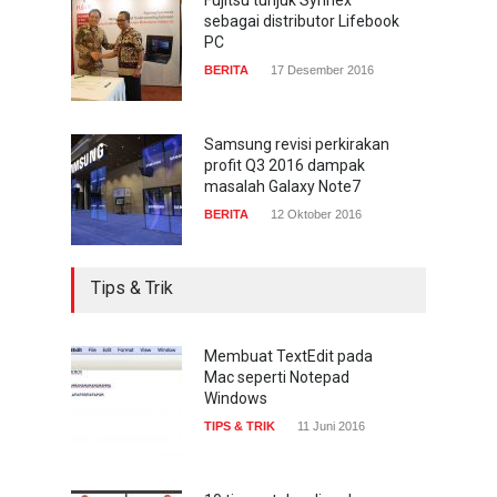
sebagai distributor Lifebook
COMPUTING & SOFTWARE
7 Januari 2017
PC
BERITA
17 Desember 2016
Samsung revisi perkirakan
profit Q3 2016 dampak
masalah Galaxy Note7
BERITA
12 Oktober 2016
Tips & Trik
Membuat TextEdit pada
Mac seperti Notepad
Windows
TIPS & TRIK
11 Juni 2016