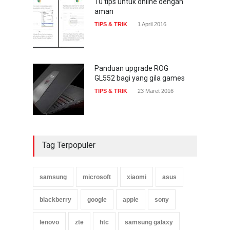
10 tips untuk online dengan
aman
TIPS & TRIK
1 April 2016
Panduan upgrade ROG
GL552 bagi yang gila games
TIPS & TRIK
23 Maret 2016
Tag Terpopuler
samsung
microsoft
xiaomi
asus
blackberry
google
apple
sony
lenovo
zte
htc
samsung galaxy