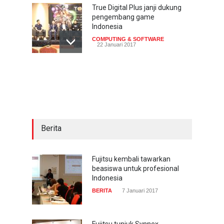
True Digital Plus janji dukung
pengembang game
Indonesia
COMPUTING & SOFTWARE
22 Januari 2017
Live streaming CliponYu
sekarang hadir di
smartphone
COMPUTING & SOFTWARE
22 Januari 2017
Berita
Acer Predator Z301CT,
mainkan game dengan
pandangan mata
Fujitsu kembali tawarkan
beasiswa untuk profesional
TECH SPEC
8 Januari 2017
Indonesia
BERITA
7 Januari 2017
Trend Micro prediksi
serangan siber 2017 kian
gencar
Fujitsu tunjuk Synnex