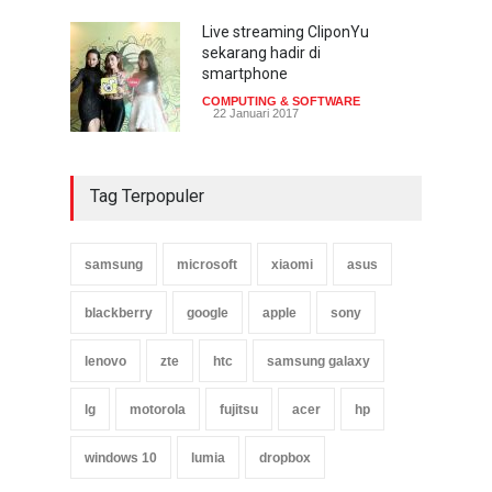
Live streaming CliponYu
sekarang hadir di
smartphone
COMPUTING & SOFTWARE
22 Januari 2017
Tag Terpopuler
samsung
microsoft
xiaomi
asus
blackberry
google
apple
sony
lenovo
zte
htc
samsung galaxy
lg
motorola
fujitsu
acer
hp
windows 10
lumia
dropbox