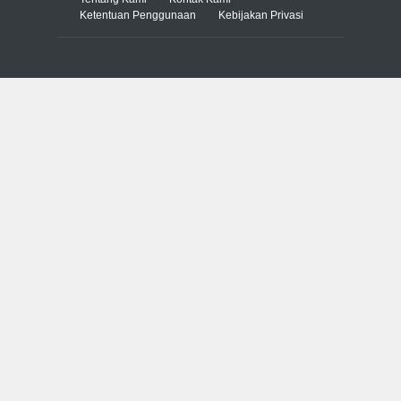
COMPUTING & SOFTWARE
Ketentuan Penggunaan
7 Januari 2017
Kebijakan Privasi