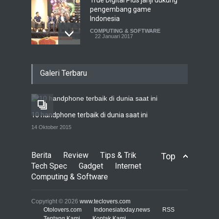
True Digital Plus janji dukung
pengembang game
Indonesia
COMPUTING & SOFTWARE
22 Januari 2017
Live streaming CliponYu
Galeri Terbaru
sekarang hadir di
smartphone
COMPUTING & SOFTWARE
22 Januari 2017
10 handphone terbaik di dunia saat ini
Acer Predator Z301CT,
14 Oktober 2015
mainkan game dengan
pandangan mata
Berita
Review
Tips & Trik
Top
TECH SPEC
8 Januari 2017
Tech Spec
Gadget
Internet
Computing & Software
Trend Micro prediksi
serangan siber 2017 kian
Copyright © 2026
www.teclovers.com
gencar
Otolovers.com
Indonesiatoday.news
RSS
Tentang Kami
Kontak Kami