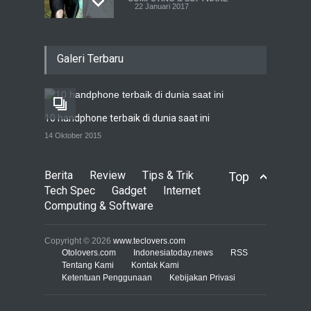
22 Januari 2017
Acer Predator Z301CT,
Galeri Terbaru
mainkan game dengan
pandangan mata
TECH SPEC
8 Januari 2017
10 handphone terbaik di dunia saat ini
Trend Micro prediksi
14 Oktober 2015
serangan siber 2017 kian
gencar
Berita
Review
Tips & Trik
Top
COMPUTING & SOFTWARE
7 Januari 2017
Tech Spec
Gadget
Internet
Computing & Software
Yahoo setuju Verizon
turunkan penawaran ke 4,48
Copyright © 2026
www.teclovers.com
miliar dolar
Otolovers.com
Indonesiatoday.news
RSS
Tentang Kami
Kontak Kami
INTERNET
22 Februari 2017
Ketentuan Penggunaan
Kebijakan Privasi