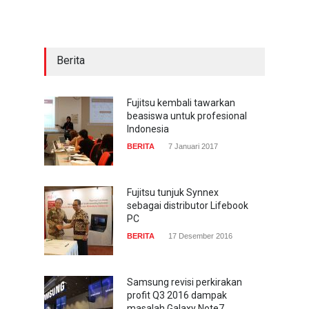
pandangan mata
TECH SPEC
8 Januari 2017
Berita
Trend Micro prediksi
serangan siber 2017 kian
gencar
Fujitsu kembali tawarkan
beasiswa untuk profesional
COMPUTING & SOFTWARE
7 Januari 2017
Indonesia
BERITA
7 Januari 2017
Yahoo setuju Verizon
turunkan penawaran ke 4,48
miliar dolar
Fujitsu tunjuk Synnex
sebagai distributor Lifebook
INTERNET
22 Februari 2017
PC
BERITA
17 Desember 2016
Samsung revisi perkirakan
profit Q3 2016 dampak
masalah Galaxy Note7