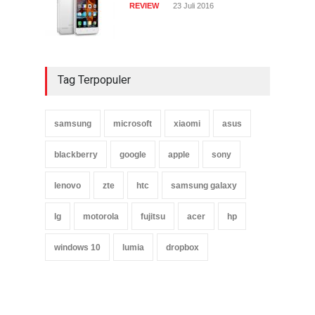
REVIEW
23 Juli 2016
Tag Terpopuler
samsung
microsoft
xiaomi
asus
blackberry
google
apple
sony
lenovo
zte
htc
samsung galaxy
lg
motorola
fujitsu
acer
hp
windows 10
lumia
dropbox