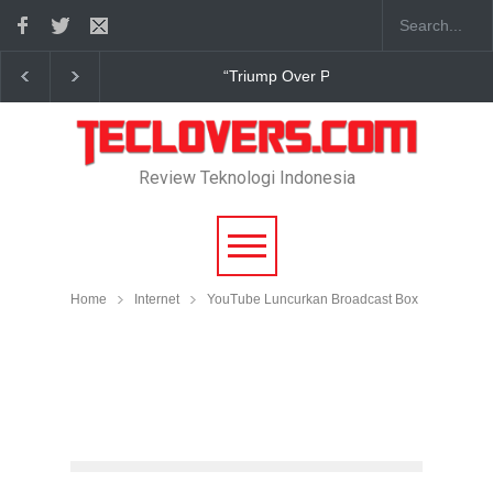
Over Pain” sudah hadir
True Digital Plus janji dukung pengemba
Review Teknologi Indonesia
Home
Internet
YouTube Luncurkan Broadcast Box