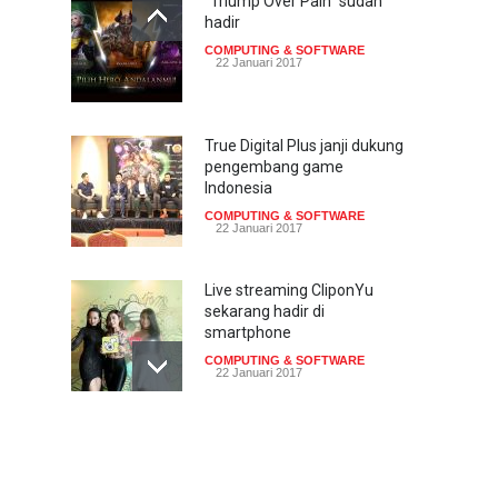
“Triump Over Pain” sudah
hadir
COMPUTING & SOFTWARE
22 Januari 2017
True Digital Plus janji dukung
pengembang game
Indonesia
COMPUTING & SOFTWARE
22 Januari 2017
Live streaming CliponYu
sekarang hadir di
smartphone
COMPUTING & SOFTWARE
22 Januari 2017
Acer Predator Z301CT,
mainkan game dengan
pandangan mata