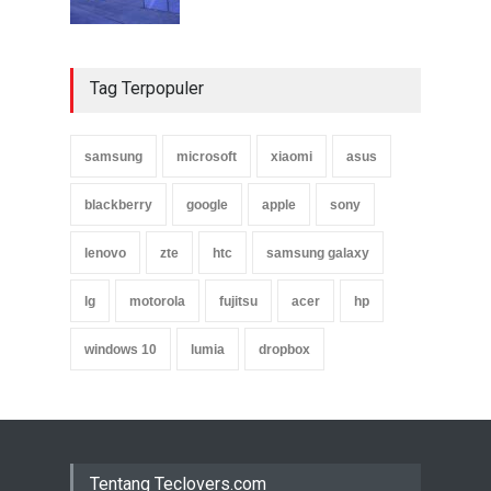
Tag Terpopuler
samsung
microsoft
xiaomi
asus
blackberry
google
apple
sony
lenovo
zte
htc
samsung galaxy
lg
motorola
fujitsu
acer
hp
windows 10
lumia
dropbox
Tentang Teclovers.com