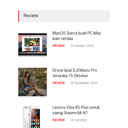
TECH SPEC
8 Januari 2017
Review
Trend Micro prediksi
serangan siber 2017 kian
gencar
MacOS Sierra buat PC Mac
kian cerdas
COMPUTING & SOFTWARE
7 Januari 2017
REVIEW
14 Oktober 2016
Yahoo setuju Verizon
turunkan penawaran ke 4,48
miliar dolar
Drone lipat DJI Mavic Pro
tersedia 15 Oktober
INTERNET
22 Februari 2017
REVIEW
28 September 2016
Lenovo Vibe K5 Plus untuk
saingi Xiaomi Mi 4i?
REVIEW
23 Juli 2016