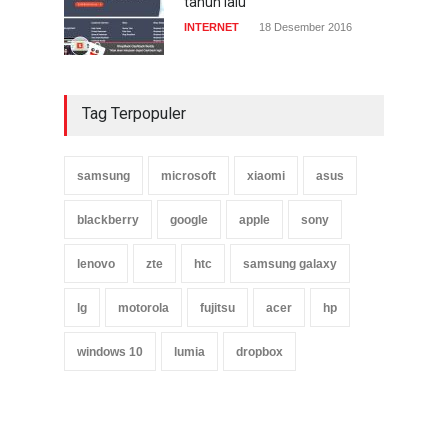
tahun lalu
INTERNET
18 Desember 2016
Tag Terpopuler
samsung
microsoft
xiaomi
asus
blackberry
google
apple
sony
lenovo
zte
htc
samsung galaxy
lg
motorola
fujitsu
acer
hp
windows 10
lumia
dropbox