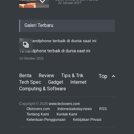
22 Januari 2017
Live streaming CliponYu
Galeri Terbaru
sekarang hadir di
smartphone
COMPUTING & SOFTWARE
22 Januari 2017
10 handphone terbaik di dunia saat ini
Acer Predator Z301CT,
14 Oktober 2015
mainkan game dengan
pandangan mata
Berita
Review
Tips & Trik
Top
TECH SPEC
8 Januari 2017
Tech Spec
Gadget
Internet
Computing & Software
Trend Micro prediksi
serangan siber 2017 kian
Copyright © 2026
www.teclovers.com
gencar
Otolovers.com
Indonesiatoday.news
RSS
Tentang Kami
Kontak Kami
COMPUTING & SOFTWARE
Ketentuan Penggunaan
7 Januari 2017
Kebijakan Privasi