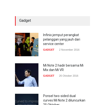
smartphone
COMPUTING & SOFTWARE
22 Januari 2017
Gadget
Acer Predator Z301CT,
mainkan game dengan
pandangan mata
Infinix jemput perangkat
pelanggan yang jauh dari
TECH SPEC
8 Januari 2017
service center
GADGET
2 November 2016
Trend Micro prediksi
serangan siber 2017 kian
gencar
Mi Note 2 hadir bersama Mi
Mix dan Mi VR
COMPUTING & SOFTWARE
7 Januari 2017
GADGET
26 Oktober 2016
Ponsel two-sided dual
curves Mi Note 2 diluncurkan
25 Oktober