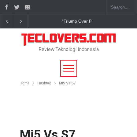
“Triump Over Pain” sudah hadir
Review Teknologi Indonesia
Home
Hashtag
Mi5 Vs S7
Mi5 Vs S7