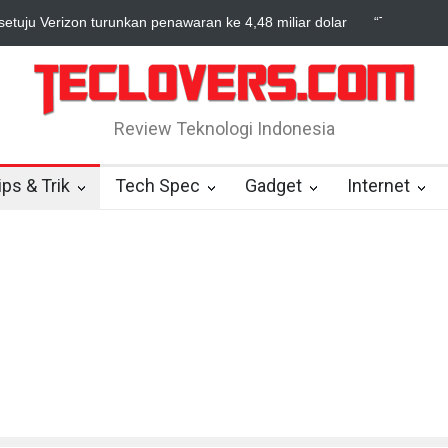
“Triump Over Pain” sudah hadir
True Di
Review Teknologi Indonesia
ips & Trik
Tech Spec
Gadget
Internet