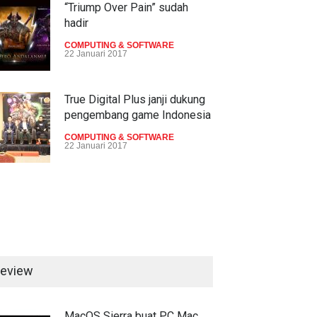
“Triump Over Pain” sudah
hadir
COMPUTING & SOFTWARE
22 Januari 2017
True Digital Plus janji dukung
pengembang game Indonesia
COMPUTING & SOFTWARE
22 Januari 2017
Live streaming CliponYu
sekarang hadir di smartphone
COMPUTING & SOFTWARE
22 Januari 2017
eview
Acer Predator Z301CT,
mainkan game dengan
pandangan mata
MacOS Sierra buat PC Mac