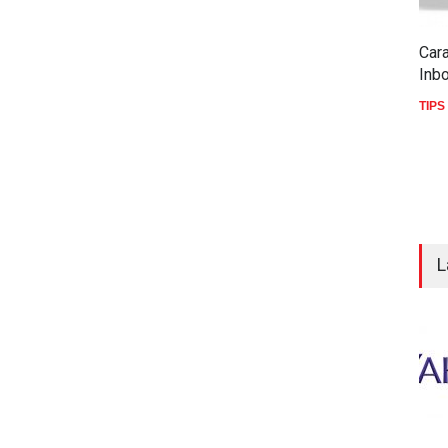
Cara
Inb
TIPS
L