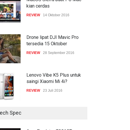
kian cerdas
TECH SPEC
8 Januari 2017
REVIEW
14 Oktober 2016
Trend Micro prediksi
serangan siber 2017 kian
gencar
Drone lipat DJI Mavic Pro
tersedia 15 Oktober
COMPUTING & SOFTWARE
7 Januari 2017
REVIEW
28 September 2016
Lenovo Vibe K5 Plus untuk
saingi Xiaomi Mi 4i?
REVIEW
23 Juli 2016
ech Spec