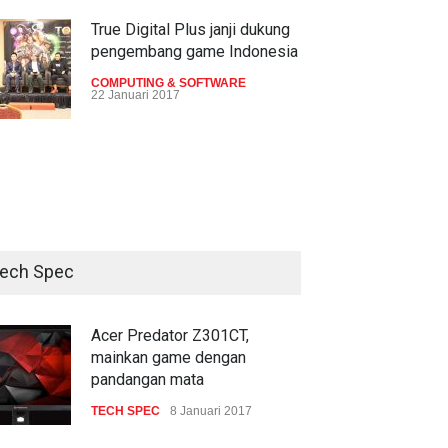
True Digital Plus janji dukung
pengembang game Indonesia
COMPUTING & SOFTWARE
22 Januari 2017
Live streaming CliponYu
sekarang hadir di smartphone
COMPUTING & SOFTWARE
22 Januari 2017
ech Spec
Acer Predator Z301CT,
mainkan game dengan
pandangan mata
Acer Predator Z301CT,
mainkan game dengan
TECH SPEC
8 Januari 2017
pandangan mata
TECH SPEC
8 Januari 2017
Trend Micro prediksi
serangan siber 2017 kian