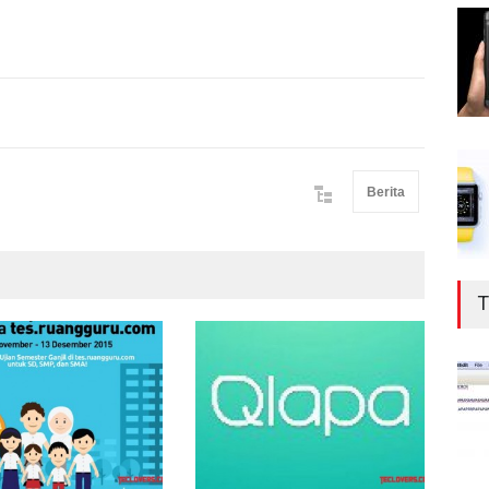
Berita
T