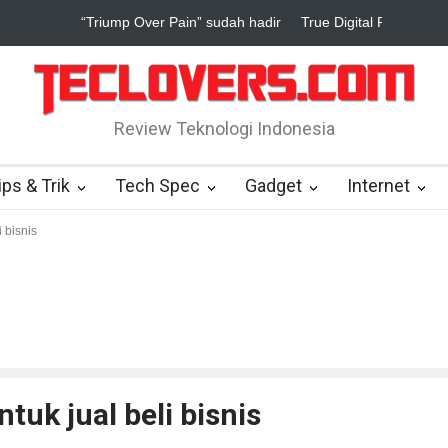
rue Digital Plus janji dukung pengembang game Indonesia
Yahoo s
Review Teknologi Indonesia
ips & Trik
Tech Spec
Gadget
Internet
 bisnis
tuk jual beli bisnis