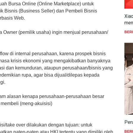
buah Bursa Online (Online Marketplace) untuk
Bisnis (Business Seller) dan Pembeli Bisnis
Xiao
erbasis Web.
men
pa Owner (pemilik usaha) ingin
menjual perusahaan/
BER
 flow di internal perusahaan, karena prospek bisnis
-masa krisis ekonomi yang mengakibatkan banyaknya
asi dan kemunduran, ataupun perusahaan/bisnis yang
demikian rupa, agar bisa dijual/dilepas kepada
ggi.
cam alasan kenapa perusahaan-perusahaan
besar
k membeli (meng-akuisisi)
Per
si/take over dilakukan dengan tujuan: untuk
kan paten-paten atau HKI tertentu yang dimiliki oleh
BER