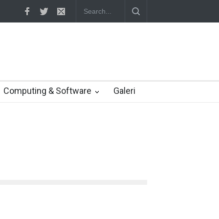
etuju Verizon turunkan penawaran ke 4,48 miliar dolar
Computing & Software
Galeri