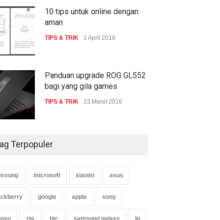
10 tips untuk online dengan
tup Indonesia ke Jolkona
Fujitsu kembali tawarkan
aman
lyst di Seattle
beasiswa untuk profesional
Indonesia
TIPS & TRIK
1 April 2016
ITA
19 November 2015
BERITA
7 Januari 2017
Panduan upgrade ROG GL552
bagi yang gila games
TIPS & TRIK
23 Maret 2016
ag Terpopuler
msung
microsoft
xiaomi
asus
ackberry
google
apple
sony
novo
zte
htc
samsung galaxy
lg