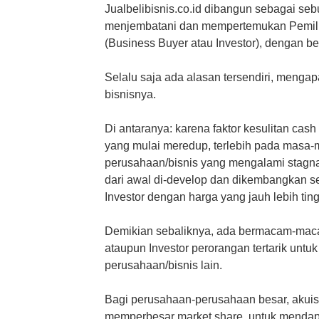
Jualbelibisnis.co.id dibangun sebagai se
menjembatani dan mempertemukan Pemilik 
(Business Buyer atau Investor), dengan b
Selalu saja ada alasan tersendiri, menga
bisnisnya.
Di antaranya: karena faktor kesulitan cash
yang mulai meredup, terlebih pada masa
perusahaan/bisnis yang mengalami stagn
dari awal di-develop dan dikembangkan se
Investor dengan harga yang jauh lebih tin
Demikian sebaliknya, ada bermacam-ma
ataupun Investor perorangan tertarik untu
perusahaan/bisnis lain.
Bagi perusahaan-perusahaan besar, akuisi
memperbesar market share, untuk mendapat