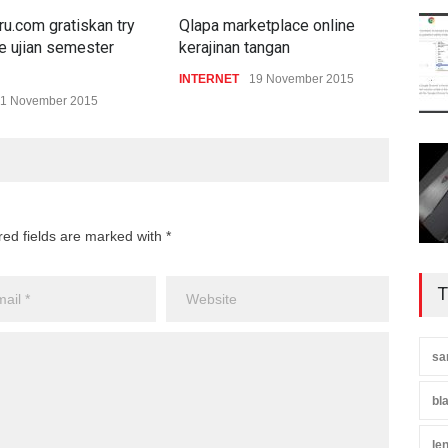
u.com gratiskan try
Qlapa marketplace online
Star
ne ujian semester
kerajinan tangan
Cata
INTERNET
19 November 2015
BER
1 November 2015
red fields are marked with *
T
sa
bl
le