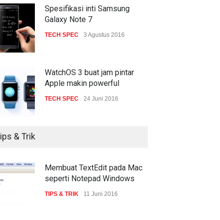
gencar
Spesifikasi inti Samsung
Galaxy Note 7
COMPUTING & SOFTWARE
7 Januari 2017
TECH SPEC
3 Agustus 2016
WatchOS 3 buat jam pintar
Apple makin powerful
TECH SPEC
24 Juni 2016
ips & Trik
Membuat TextEdit pada Mac
seperti Notepad Windows
TIPS & TRIK
11 Juni 2016