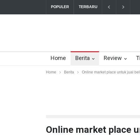
“Triump Over Pain” sudah hadir
T
POPULER
TERBARU
Home
Berita
Review
T
Home
Berita
Online market place untuk jual beli
Online market place un