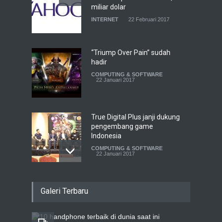
miliar dolar
INTERNET
22 Februari 2017
“Triump Over Pain” sudah
hadir
COMPUTING & SOFTWARE
22 Januari 2017
True Digital Plus janji dukung
pengembang game
Indonesia
COMPUTING & SOFTWARE
22 Januari 2017
Live streaming CliponYu
Galeri Terbaru
sekarang hadir di
smartphone
COMPUTING & SOFTWARE
22 Januari 2017