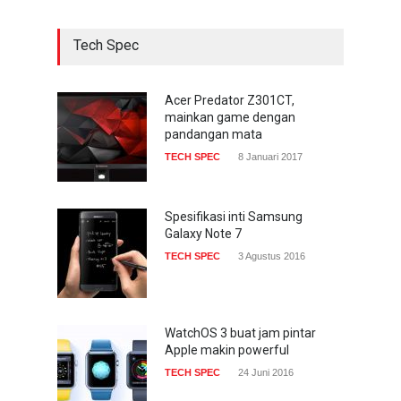
COMPUTING & SOFTWARE
22 Januari 2017
Tech Spec
Acer Predator Z301CT,
mainkan game dengan
pandangan mata
Acer Predator Z301CT,
mainkan game dengan
TECH SPEC
8 Januari 2017
pandangan mata
TECH SPEC
8 Januari 2017
Trend Micro prediksi
serangan siber 2017 kian
gencar
Spesifikasi inti Samsung
Galaxy Note 7
COMPUTING & SOFTWARE
7 Januari 2017
TECH SPEC
3 Agustus 2016
WatchOS 3 buat jam pintar
Apple makin powerful
TECH SPEC
24 Juni 2016