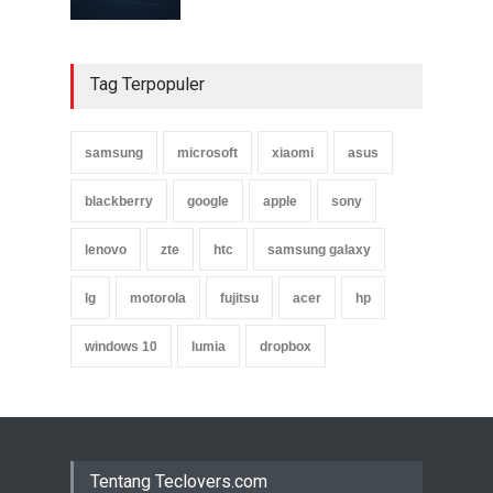
Tag Terpopuler
samsung
microsoft
xiaomi
asus
blackberry
google
apple
sony
lenovo
zte
htc
samsung galaxy
lg
motorola
fujitsu
acer
hp
windows 10
lumia
dropbox
Tentang Teclovers.com