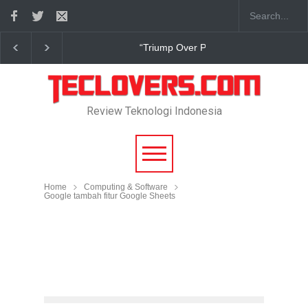
mp Over Pain” sudah hadir
True Digital Plus janji dukung peng
Review Teknologi Indonesia
Home
Computing & Software
Google tambah fitur Google Sheets