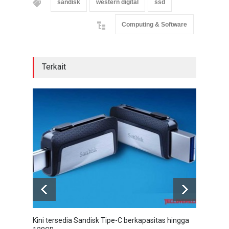
sandisk
western digital
ssd
Computing & Software
Terkait
Kini tersedia Sandisk Tipe-C berkapasitas hingga
SanD