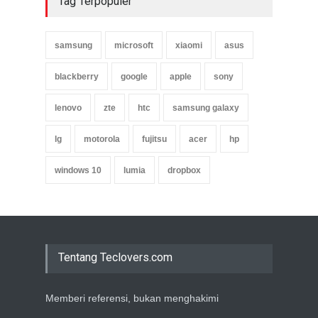
Tag Terpopuler
samsung
microsoft
xiaomi
asus
blackberry
google
apple
sony
lenovo
zte
htc
samsung galaxy
lg
motorola
fujitsu
acer
hp
windows 10
lumia
dropbox
Tentang Teclovers.com
Memberi referensi, bukan menghakimi