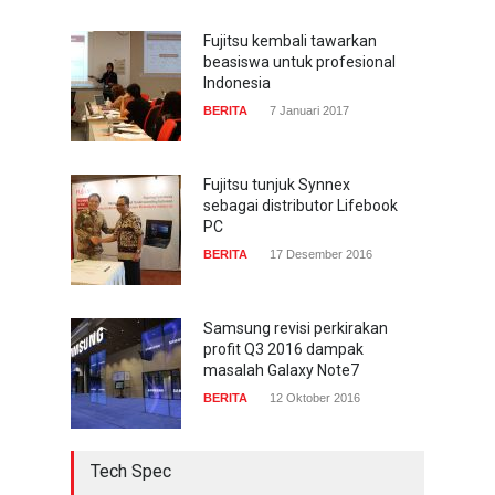
mainkan game dengan
pandangan mata
Fujitsu kembali tawarkan
beasiswa untuk profesional
TECH SPEC
8 Januari 2017
Indonesia
BERITA
7 Januari 2017
Trend Micro prediksi
serangan siber 2017 kian
gencar
Fujitsu tunjuk Synnex
sebagai distributor Lifebook
COMPUTING & SOFTWARE
7 Januari 2017
PC
BERITA
17 Desember 2016
Samsung revisi perkirakan
profit Q3 2016 dampak
masalah Galaxy Note7
BERITA
12 Oktober 2016
Tech Spec