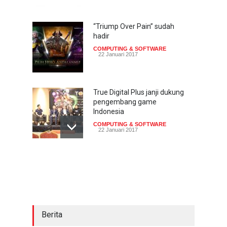
“Triump Over Pain” sudah
hadir
COMPUTING & SOFTWARE
22 Januari 2017
True Digital Plus janji dukung
pengembang game
Indonesia
COMPUTING & SOFTWARE
22 Januari 2017
Live streaming CliponYu
sekarang hadir di
smartphone
COMPUTING & SOFTWARE
22 Januari 2017
Berita
Acer Predator Z301CT,