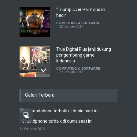
“Triump Over Pain” sudah
hadir
COMPUTING & SOFTWARE
22 Januari 2017
True Digital Plus janji dukung
pengembang game
Indonesia
COMPUTING & SOFTWARE
22 Januari 2017
Live streaming CliponYu
Galeri Terbaru
sekarang hadir di
smartphone
COMPUTING & SOFTWARE
22 Januari 2017
10 handphone terbaik di dunia saat ini
Acer Predator Z301CT,
14 Oktober 2015
mainkan game dengan