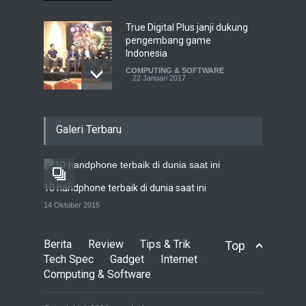
True Digital Plus janji dukung
pengembang game
Indonesia
COMPUTING & SOFTWARE
22 Januari 2017
Live streaming CliponYu
Galeri Terbaru
sekarang hadir di
smartphone
COMPUTING & SOFTWARE
22 Januari 2017
10 handphone terbaik di dunia saat ini
Acer Predator Z301CT,
14 Oktober 2015
mainkan game dengan
pandangan mata
Berita
Review
Tips & Trik
Top
TECH SPEC
8 Januari 2017
Tech Spec
Gadget
Internet
Computing & Software
Trend Micro prediksi