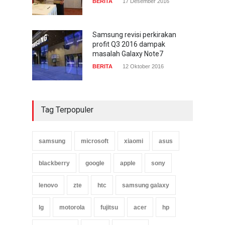
BERITA
17 Desember 2016
Samsung revisi perkirakan
profit Q3 2016 dampak
masalah Galaxy Note7
BERITA
12 Oktober 2016
Tag Terpopuler
samsung
microsoft
xiaomi
asus
blackberry
google
apple
sony
lenovo
zte
htc
samsung galaxy
lg
motorola
fujitsu
acer
hp