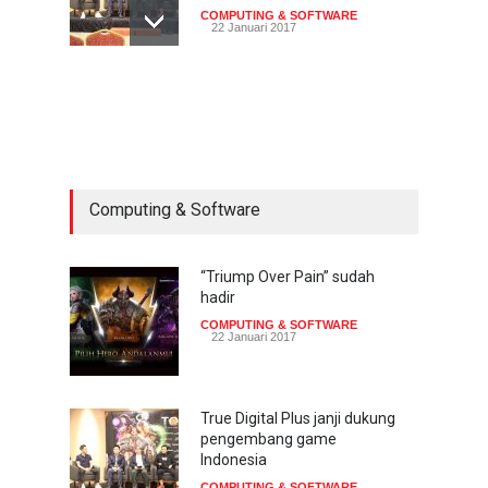
COMPUTING & SOFTWARE
22 Januari 2017
Live streaming CliponYu
sekarang hadir di
smartphone
COMPUTING & SOFTWARE
22 Januari 2017
Computing & Software
Acer Predator Z301CT,
mainkan game dengan
pandangan mata
“Triump Over Pain” sudah
hadir
TECH SPEC
8 Januari 2017
COMPUTING & SOFTWARE
22 Januari 2017
Trend Micro prediksi
serangan siber 2017 kian
gencar
True Digital Plus janji dukung
pengembang game
COMPUTING & SOFTWARE
7 Januari 2017
Indonesia
COMPUTING & SOFTWARE