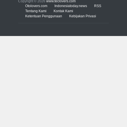
serangan siber 2017 kian
Copyright © 2026
www.teclovers.com
gencar
Otolovers.com
Indonesiatoday.news
RSS
Tentang Kami
Kontak Kami
COMPUTING & SOFTWARE
Ketentuan Penggunaan
7 Januari 2017
Kebijakan Privasi