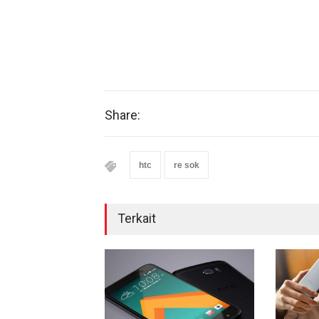
Share:
htc
re sok
Terkait