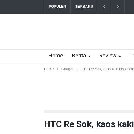
“Tri
POPULER
TERBARU
Home
Berita
Review
T
Home
Gadget
HTC Re Sok, kaos kaki bisa tam
HTC Re Sok, kaos kak