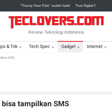
ump Over Pain” sudah hadir
True Digital Plus janji dukung pengem
Review Teknologi Indonesia
ips & Trik
Tech Spec
Gadget
Internet
pilkan SMS
i bisa tampilkan SMS