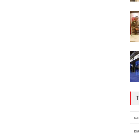
T
sa
bl