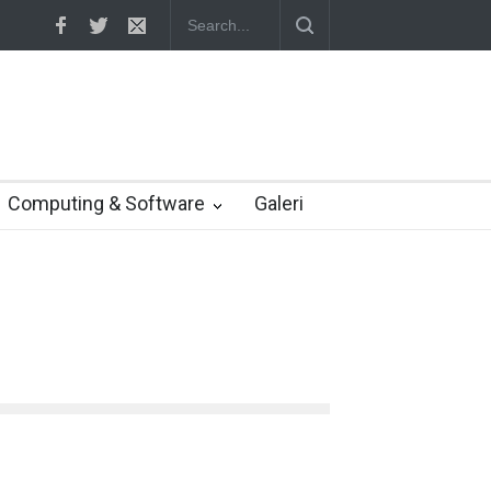
bang game Indonesia
Yahoo setuju Verizon turunkan penawaran ke 4,
Computing & Software
Galeri