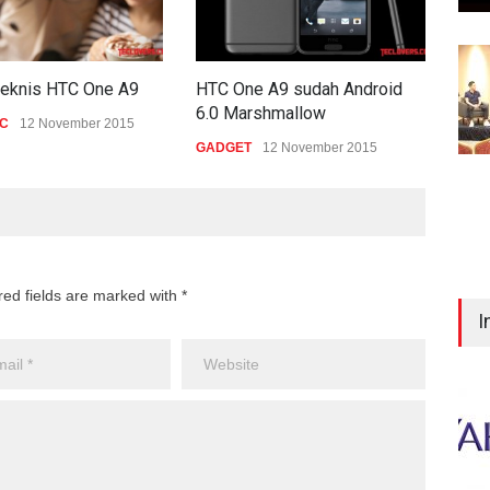
l teknis HTC One A9
HTC One A9 sudah Android
HTC 
6.0 Marshmallow
EC
12 November 2015
GAD
GADGET
12 November 2015
red fields are marked with *
I