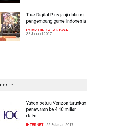
True Digital Plus janji dukung
pengembang game Indonesia
produksi tablet 7 inci H7
HTC J Butterfly hadir di
Jepang
COMPUTING & SOFTWARE
GET
22 Mei 2015
22 Januari 2017
GADGET
14 Mei 2015
Live streaming CliponYu
sekarang hadir di smartphone
COMPUTING & SOFTWARE
22 Januari 2017
nternet
Acer Predator Z301CT,
mainkan game dengan
pandangan mata
Yahoo setuju Verizon turunkan
penawaran ke 4,48 miliar
TECH SPEC
8 Januari 2017
dolar
INTERNET
22 Februari 2017
Trend Micro prediksi