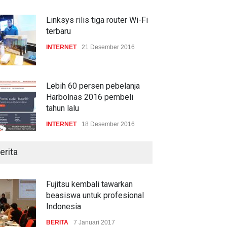
serangan siber 2017 kian
gencar
Linksys rilis tiga router Wi-Fi
terbaru
COMPUTING & SOFTWARE
7 Januari 2017
INTERNET
21 Desember 2016
Lebih 60 persen pebelanja
Harbolnas 2016 pembeli
tahun lalu
INTERNET
18 Desember 2016
erita
Fujitsu kembali tawarkan
beasiswa untuk profesional
Indonesia
BERITA
7 Januari 2017