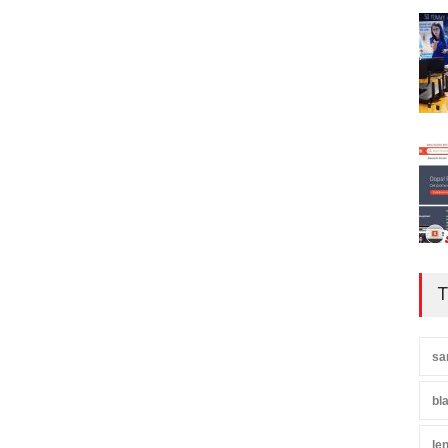
T
sa
bl
le