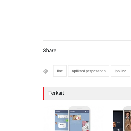
Share:
line
aplikasi perpesanan
ipo line
Terkait