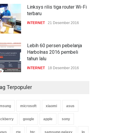
Linksys rilis tiga router Wi-Fi
terbaru
INTERNET
21 Desember 2016
Lebih 60 persen pebelanja
Harbolnas 2016 pembeli
tahun lalu
INTERNET
18 Desember 2016
ag Terpopuler
msung
microsoft
xiaomi
asus
ackberry
google
apple
sony
novo
zte
htc
samsung galaxy
lg