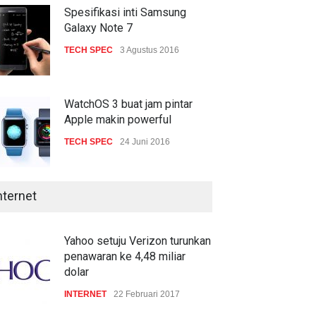
gencar
Spesifikasi inti Samsung
Galaxy Note 7
COMPUTING & SOFTWARE
7 Januari 2017
TECH SPEC
3 Agustus 2016
WatchOS 3 buat jam pintar
Apple makin powerful
TECH SPEC
24 Juni 2016
nternet
Yahoo setuju Verizon turunkan
penawaran ke 4,48 miliar
dolar
INTERNET
22 Februari 2017