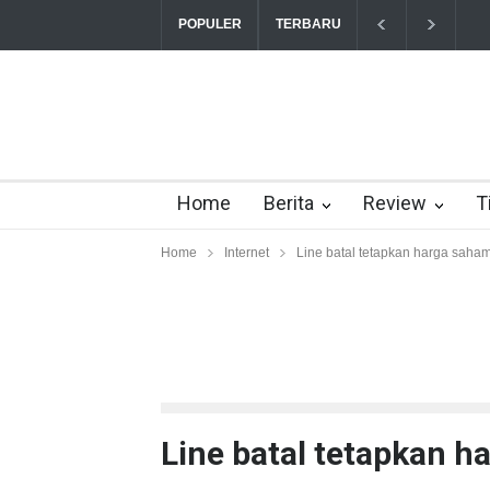
T
POPULER
TERBARU
Home
Berita
Review
T
Home
Internet
Line batal tetapkan harga saham 
Line batal tetapkan ha