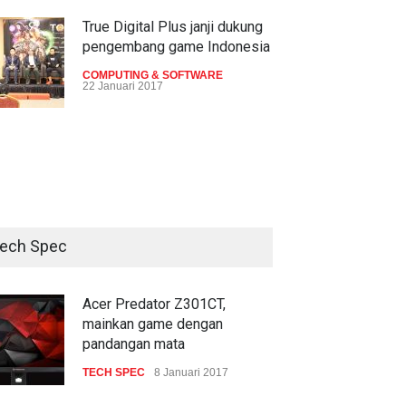
True Digital Plus janji dukung
pengembang game Indonesia
COMPUTING & SOFTWARE
sys rilis tiga router Wi-Fi
Lebih 60 persen pebelanja
22 Januari 2017
aru
Harbolnas 2016 pembeli
tahun lalu
ERNET
21 Desember 2016
Live streaming CliponYu
INTERNET
18 Desember 2016
sekarang hadir di smartphone
COMPUTING & SOFTWARE
22 Januari 2017
ech Spec
Acer Predator Z301CT,
mainkan game dengan
pandangan mata
Acer Predator Z301CT,
mainkan game dengan
TECH SPEC
8 Januari 2017
pandangan mata
TECH SPEC
8 Januari 2017
Trend Micro prediksi
serangan siber 2017 kian