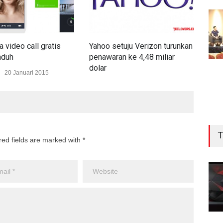
 video call gratis
Yahoo setuju Verizon turunkan
Link
nduh
penawaran ke 4,48 miliar
terb
dolar
20 Januari 2015
INT
INTERNET
22 Februari 2017
T
red fields are marked with *