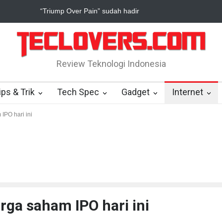
rue Digital Plus janji dukung pengembang game Indonesia
Yahoo s
Review Teknologi Indonesia
ips & Trik
Tech Spec
Gadget
Internet
IPO hari ini
rga saham IPO hari ini