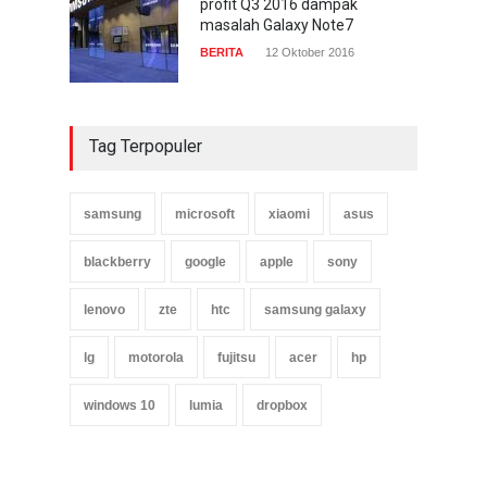
profit Q3 2016 dampak
masalah Galaxy Note7
BERITA
12 Oktober 2016
Tag Terpopuler
samsung
microsoft
xiaomi
asus
blackberry
google
apple
sony
lenovo
zte
htc
samsung galaxy
lg
motorola
fujitsu
acer
hp
windows 10
lumia
dropbox