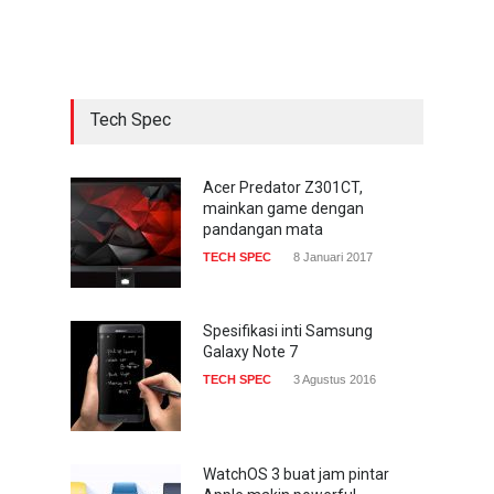
sekarang hadir di
smartphone
COMPUTING & SOFTWARE
22 Januari 2017
Tech Spec
Acer Predator Z301CT,
mainkan game dengan
pandangan mata
Acer Predator Z301CT,
mainkan game dengan
TECH SPEC
8 Januari 2017
pandangan mata
TECH SPEC
8 Januari 2017
Trend Micro prediksi
serangan siber 2017 kian
gencar
Spesifikasi inti Samsung
Galaxy Note 7
COMPUTING & SOFTWARE
7 Januari 2017
TECH SPEC
3 Agustus 2016
WatchOS 3 buat jam pintar