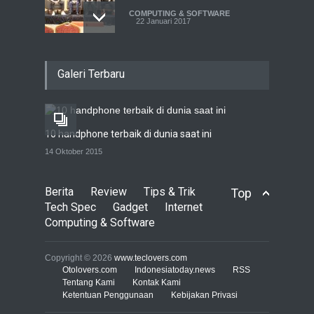
COMPUTING & SOFTWARE
22 Januari 2017
Live streaming CliponYu
Galeri Terbaru
sekarang hadir di
smartphone
COMPUTING & SOFTWARE
22 Januari 2017
10 handphone terbaik di dunia saat ini
Acer Predator Z301CT,
14 Oktober 2015
mainkan game dengan
pandangan mata
Berita
Review
Tips & Trik
Top
TECH SPEC
8 Januari 2017
Tech Spec
Gadget
Internet
Computing & Software
Trend Micro prediksi
serangan siber 2017 kian
Copyright © 2026
www.teclovers.com
gencar
Otolovers.com
Indonesiatoday.news
RSS
Tentang Kami
Kontak Kami
COMPUTING & SOFTWARE
Ketentuan Penggunaan
7 Januari 2017
Kebijakan Privasi