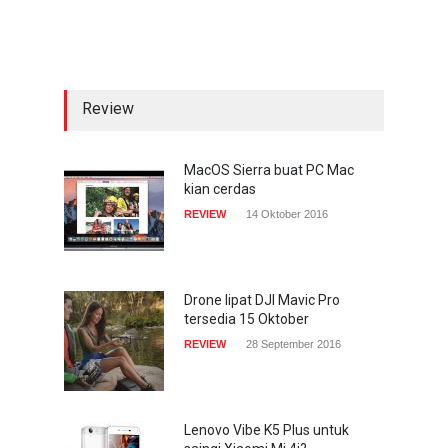
sekarang hadir di
smartphone
COMPUTING & SOFTWARE
22 Januari 2017
Review
Acer Predator Z301CT,
mainkan game dengan
pandangan mata
MacOS Sierra buat PC Mac
kian cerdas
TECH SPEC
8 Januari 2017
REVIEW
14 Oktober 2016
Trend Micro prediksi
serangan siber 2017 kian
gencar
Drone lipat DJI Mavic Pro
tersedia 15 Oktober
COMPUTING & SOFTWARE
7 Januari 2017
REVIEW
28 September 2016
Lenovo Vibe K5 Plus untuk