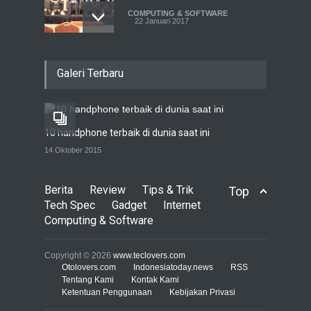
COMPUTING & SOFTWARE
22 Januari 2017
Live streaming CliponYu
Galeri Terbaru
sekarang hadir di
smartphone
COMPUTING & SOFTWARE
22 Januari 2017
10 handphone terbaik di dunia saat ini
Acer Predator Z301CT,
14 Oktober 2015
mainkan game dengan
pandangan mata
Berita
Review
Tips & Trik
Top
TECH SPEC
8 Januari 2017
Tech Spec
Gadget
Internet
Computing & Software
Trend Micro prediksi
serangan siber 2017 kian
Copyright © 2026
www.teclovers.com
gencar
Otolovers.com
Indonesiatoday.news
RSS
Tentang Kami
Kontak Kami
COMPUTING & SOFTWARE
Ketentuan Penggunaan
7 Januari 2017
Kebijakan Privasi