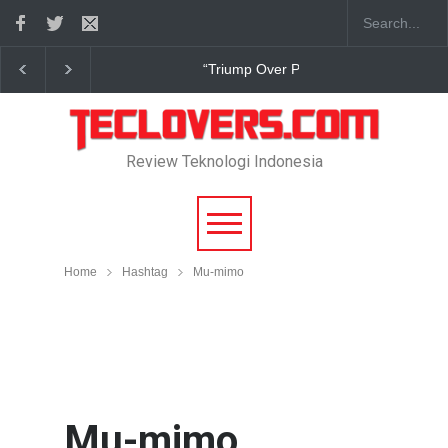
Pain” sudah hadir
True Digital Plus janji dukung pengembang ga
Review Teknologi Indonesia
Home
Hashtag
Mu-mimo
Mu-mimo