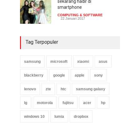
sekarang hadir di
smartphone
COMPUTING & SOFTWARE
22 Januari 2017
Tag Terpopuler
samsung
microsoft
xiaomi
asus
blackberry
google
apple
sony
lenovo
zte
htc
samsung galaxy
lg
motorola
fujitsu
acer
hp
windows 10
lumia
dropbox