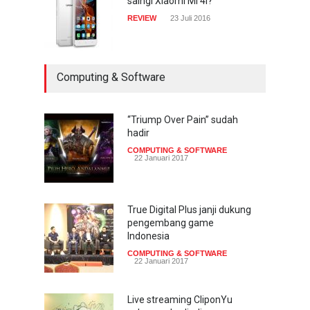
saingi Xiaomi Mi 4i?
REVIEW
23 Juli 2016
Computing & Software
“Triump Over Pain” sudah
hadir
COMPUTING & SOFTWARE
22 Januari 2017
True Digital Plus janji dukung
pengembang game
Indonesia
COMPUTING & SOFTWARE
22 Januari 2017
Live streaming CliponYu