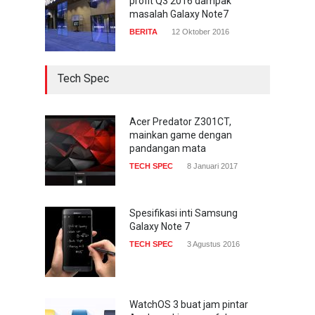
profit Q3 2016 dampak
masalah Galaxy Note7
BERITA
12 Oktober 2016
Tech Spec
Acer Predator Z301CT,
mainkan game dengan
pandangan mata
TECH SPEC
8 Januari 2017
Spesifikasi inti Samsung
Galaxy Note 7
TECH SPEC
3 Agustus 2016
WatchOS 3 buat jam pintar