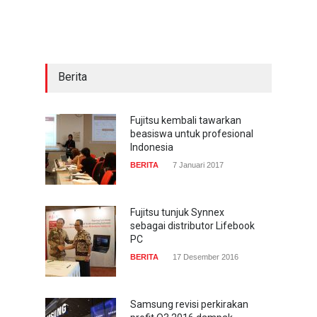
sekarang hadir di
smartphone
COMPUTING & SOFTWARE
22 Januari 2017
Berita
Acer Predator Z301CT,
mainkan game dengan
pandangan mata
Fujitsu kembali tawarkan
beasiswa untuk profesional
TECH SPEC
8 Januari 2017
Indonesia
BERITA
7 Januari 2017
Trend Micro prediksi
serangan siber 2017 kian
gencar
Fujitsu tunjuk Synnex
sebagai distributor Lifebook
COMPUTING & SOFTWARE
7 Januari 2017
PC
BERITA
17 Desember 2016
Samsung revisi perkirakan