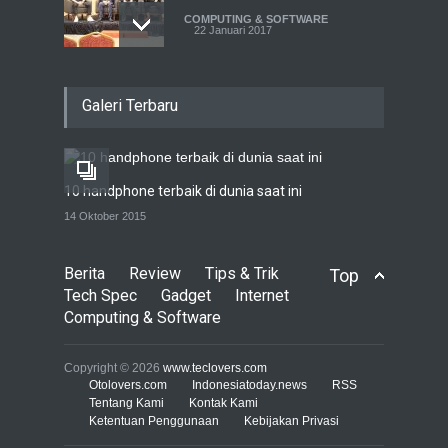
COMPUTING & SOFTWARE
22 Januari 2017
Live streaming CliponYu
Galeri Terbaru
sekarang hadir di
smartphone
COMPUTING & SOFTWARE
22 Januari 2017
10 handphone terbaik di dunia saat ini
Acer Predator Z301CT,
14 Oktober 2015
mainkan game dengan
pandangan mata
Berita
Review
Tips & Trik
Top
TECH SPEC
8 Januari 2017
Tech Spec
Gadget
Internet
Computing & Software
Trend Micro prediksi
serangan siber 2017 kian
Copyright © 2026
www.teclovers.com
gencar
Otolovers.com
Indonesiatoday.news
RSS
Tentang Kami
Kontak Kami
COMPUTING & SOFTWARE
Ketentuan Penggunaan
7 Januari 2017
Kebijakan Privasi