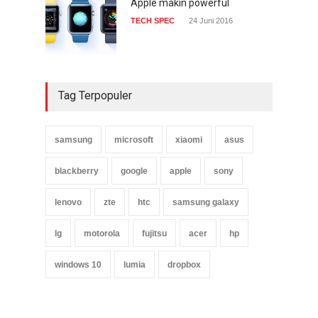
Apple makin powerful
TECH SPEC
24 Juni 2016
Tag Terpopuler
samsung
microsoft
xiaomi
asus
blackberry
google
apple
sony
lenovo
zte
htc
samsung galaxy
lg
motorola
fujitsu
acer
hp
windows 10
lumia
dropbox