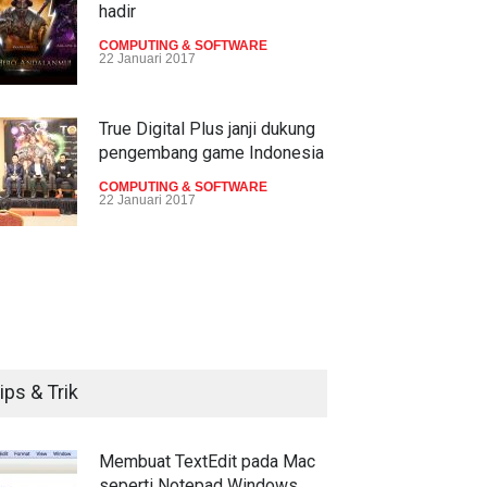
hadir
COMPUTING & SOFTWARE
22 Januari 2017
True Digital Plus janji dukung
pengembang game Indonesia
COMPUTING & SOFTWARE
22 Januari 2017
Live streaming CliponYu
sekarang hadir di smartphone
COMPUTING & SOFTWARE
22 Januari 2017
ips & Trik
Acer Predator Z301CT,
mainkan game dengan
pandangan mata
Membuat TextEdit pada Mac
seperti Notepad Windows