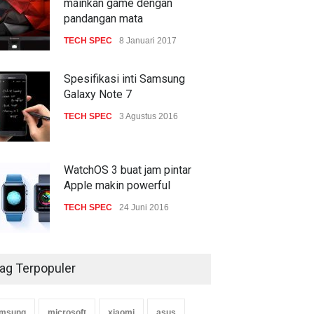
mainkan game dengan
pandangan mata
TECH SPEC
8 Januari 2017
Spesifikasi inti Samsung
Galaxy Note 7
TECH SPEC
3 Agustus 2016
WatchOS 3 buat jam pintar
Apple makin powerful
TECH SPEC
24 Juni 2016
ag Terpopuler
msung
microsoft
xiaomi
asus