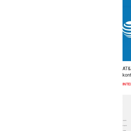
AT&
kon
INT