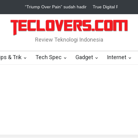
adir
True Digital Plus janji dukung pengembang game Indonesia
Review Teknologi Indonesia
ips & Trik
Tech Spec
Gadget
Internet