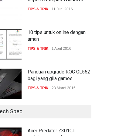
TECH SPEC
8 Januari 2017
TIPS & TRIK
11 Juni 2016
Trend Micro prediksi
serangan siber 2017 kian
gencar
10 tips untuk online dengan
aman
COMPUTING & SOFTWARE
7 Januari 2017
TIPS & TRIK
1 April 2016
Panduan upgrade ROG GL552
bagi yang gila games
TIPS & TRIK
23 Maret 2016
ech Spec
Acer Predator Z301CT,