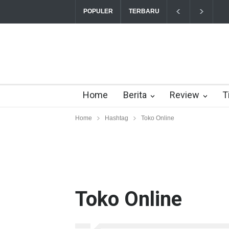
“Triump Over Pain” sudah h
POPULER
TERBARU
Home
Berita
Review
T
Home
Hashtag
Toko Online
Toko Online