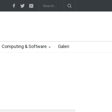
Yahoo setuju Verizon turunkan penawaran ke 4,48 miliar dolar
Computing & Software
Galeri