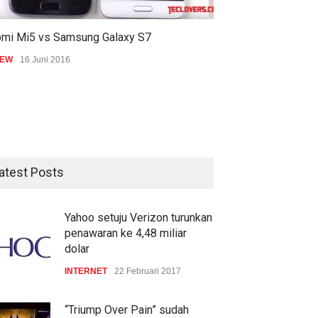
omi Mi5 vs Samsung Galaxy S7
IEW
16 Juni 2016
atest Posts
Yahoo setuju Verizon turunkan
penawaran ke 4,48 miliar
dolar
INTERNET
22 Februari 2017
“Triump Over Pain” sudah