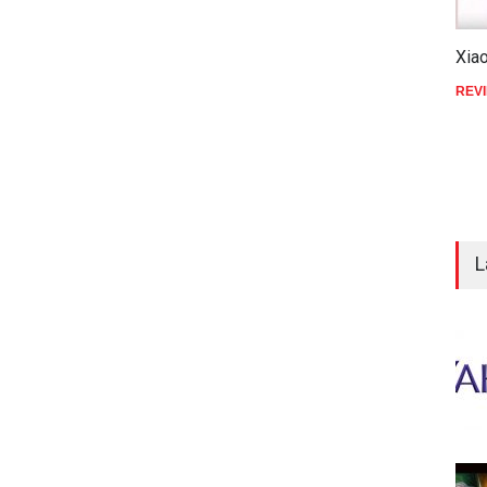
Xia
REV
L