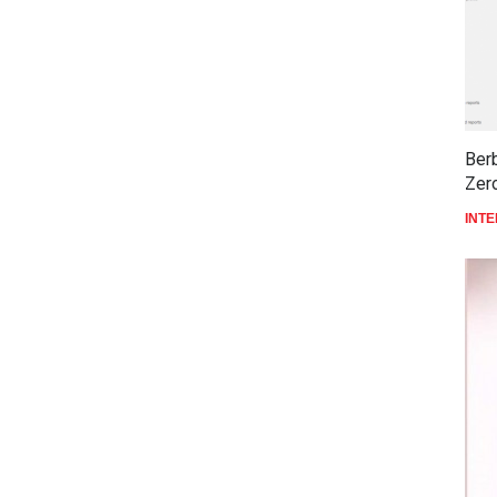
Ber
Zer
INT