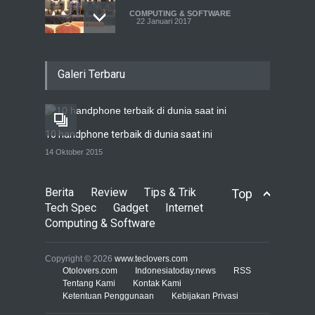
COMPUTING & SOFTWARE
22 Januari 2017
Live streaming CliponYu
Galeri Terbaru
sekarang hadir di
smartphone
COMPUTING & SOFTWARE
22 Januari 2017
10 handphone terbaik di dunia saat ini
Acer Predator Z301CT,
14 Oktober 2015
mainkan game dengan
pandangan mata
Berita
Review
Tips & Trik
Top
TECH SPEC
8 Januari 2017
Tech Spec
Gadget
Internet
Computing & Software
Trend Micro prediksi
serangan siber 2017 kian
Copyright © 2026
www.teclovers.com
gencar
Otolovers.com
Indonesiatoday.news
RSS
Tentang Kami
Kontak Kami
COMPUTING & SOFTWARE
Ketentuan Penggunaan
7 Januari 2017
Kebijakan Privasi