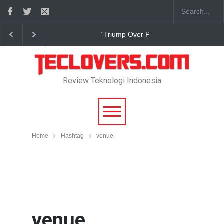
 Over Pain” sudah hadir
True Digital Plus janji dukung pengemban
Review Teknologi Indonesia
Home
Hashtag
venue
venue