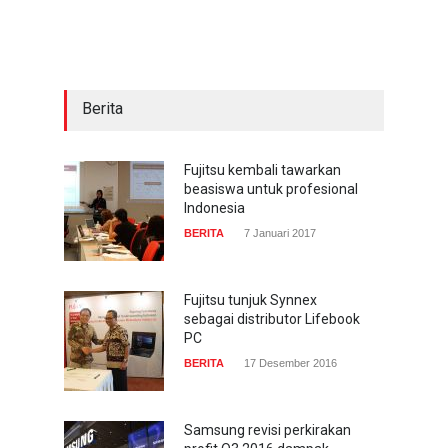
sekarang hadir di
smartphone
COMPUTING & SOFTWARE
22 Januari 2017
Berita
Acer Predator Z301CT,
mainkan game dengan
pandangan mata
Fujitsu kembali tawarkan
beasiswa untuk profesional
TECH SPEC
8 Januari 2017
Indonesia
BERITA
7 Januari 2017
Trend Micro prediksi
serangan siber 2017 kian
gencar
Fujitsu tunjuk Synnex
sebagai distributor Lifebook
COMPUTING & SOFTWARE
7 Januari 2017
PC
BERITA
17 Desember 2016
Samsung revisi perkirakan