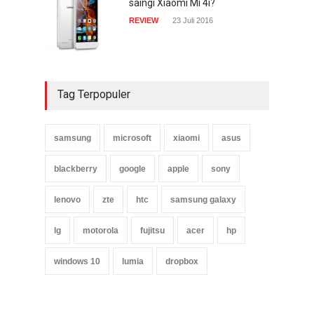
saingi Xiaomi Mi 4i?
REVIEW
23 Juli 2016
Tag Terpopuler
samsung
microsoft
xiaomi
asus
blackberry
google
apple
sony
lenovo
zte
htc
samsung galaxy
lg
motorola
fujitsu
acer
hp
windows 10
lumia
dropbox