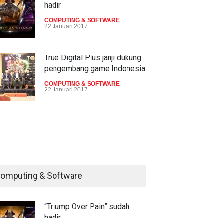
hadir
COMPUTING & SOFTWARE
22 Januari 2017
True Digital Plus janji dukung
pengembang game Indonesia
COMPUTING & SOFTWARE
22 Januari 2017
Live streaming CliponYu
sekarang hadir di smartphone
COMPUTING & SOFTWARE
22 Januari 2017
omputing & Software
Acer Predator Z301CT,
mainkan game dengan
pandangan mata
“Triump Over Pain” sudah
hadir