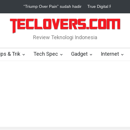
True Digital Plus janji dukung pengembang game Indonesia
Yah
Review Teknologi Indonesia
ips & Trik
Tech Spec
Gadget
Internet