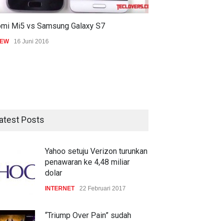
omi Mi5 vs Samsung Galaxy S7
IEW
16 Juni 2016
atest Posts
Yahoo setuju Verizon turunkan
penawaran ke 4,48 miliar
dolar
INTERNET
22 Februari 2017
“Triump Over Pain” sudah