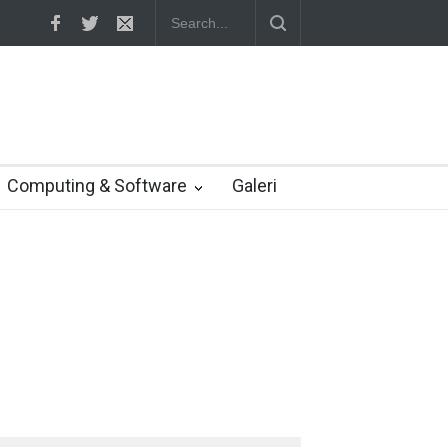
oo setuju Verizon turunkan penawaran ke 4,48 miliar dolar
Computing & Software
Galeri