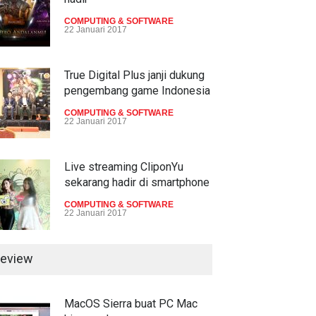
TECH SPEC
8 Januari 2017
COMPUTING & SOFTWARE
22 Januari 2017
Trend Micro prediksi
serangan siber 2017 kian
gencar
True Digital Plus janji dukung
pengembang game Indonesia
COMPUTING & SOFTWARE
7 Januari 2017
COMPUTING & SOFTWARE
22 Januari 2017
Live streaming CliponYu
sekarang hadir di smartphone
COMPUTING & SOFTWARE
22 Januari 2017
eview
MacOS Sierra buat PC Mac