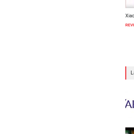
Xia
REV
L