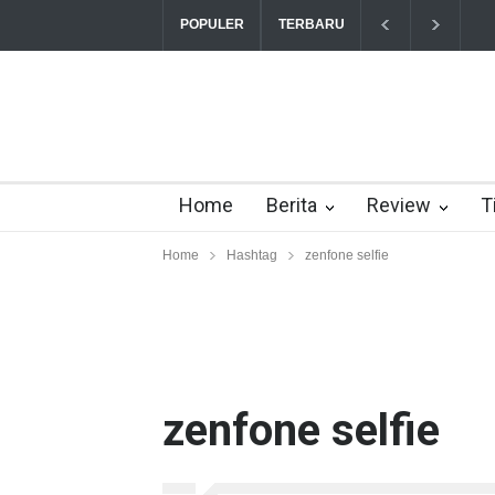
“Triump Over Pain” sudah hadir
POPULER
TERBARU
Home
Berita
Review
T
Home
Hashtag
zenfone selfie
zenfone selfie