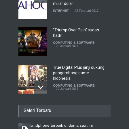
miliar dolar
INTERNET
22 Februari 2017
“Triump Over Pain” sudah
hadir
COMPUTING & SOFTWARE
22 Januari 2017
True Digital Plus janji dukung
pengembang game
Indonesia
COMPUTING & SOFTWARE
22 Januari 2017
Live streaming CliponYu
Galeri Terbaru
sekarang hadir di
smartphone
COMPUTING & SOFTWARE
22 Januari 2017