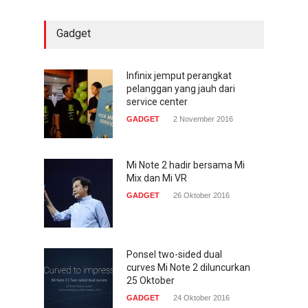
22 Januari 2017
Gadget
Acer Predator Z301CT,
mainkan game dengan
pandangan mata
Infinix jemput perangkat
pelanggan yang jauh dari
TECH SPEC
8 Januari 2017
service center
GADGET
2 November 2016
Trend Micro prediksi
serangan siber 2017 kian
gencar
Mi Note 2 hadir bersama Mi
Mix dan Mi VR
COMPUTING & SOFTWARE
7 Januari 2017
GADGET
26 Oktober 2016
Ponsel two-sided dual
curves Mi Note 2 diluncurkan
25 Oktober
GADGET
24 Oktober 2016