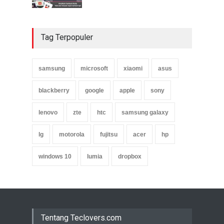
Tag Terpopuler
samsung
microsoft
xiaomi
asus
blackberry
google
apple
sony
lenovo
zte
htc
samsung galaxy
lg
motorola
fujitsu
acer
hp
windows 10
lumia
dropbox
Tentang Teclovers.com