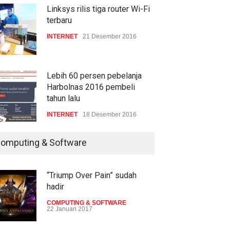
gencar
Linksys rilis tiga router Wi-Fi
terbaru
COMPUTING & SOFTWARE
7 Januari 2017
INTERNET
21 Desember 2016
Lebih 60 persen pebelanja
Harbolnas 2016 pembeli
tahun lalu
INTERNET
18 Desember 2016
omputing & Software
“Triump Over Pain” sudah
hadir
COMPUTING & SOFTWARE
22 Januari 2017