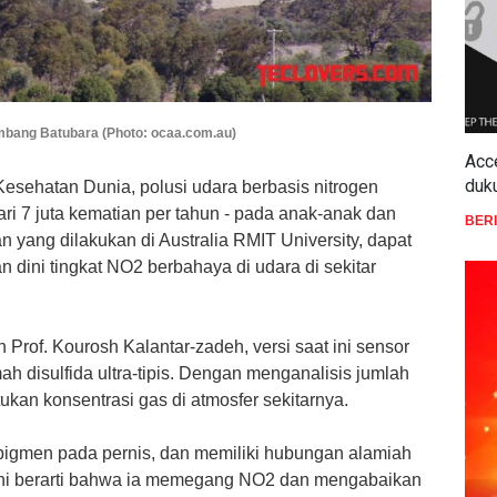
ambang Batubara (Photo: ocaa.com.au)
Acc
duk
 Kesehatan Dunia,
polusi udara berbasis
nitrogen
ari 7 juta kematian per tahun - pada anak-anak dan
BER
an yang dilakukan di Australia RMIT University, dapat
 dini tingkat NO2 berbahaya di udara di sekitar
Prof. Kourosh Kalantar-zadeh, versi saat ini sensor
ah disulfida
ultra-tipis
. Dengan menganalisis jumlah
kan konsentrasi gas di atmosfer sekitarnya.
i pigmen pada pernis, dan memiliki hubungan alamiah
 ini berarti bahwa ia memegang
NO2
dan mengabaikan