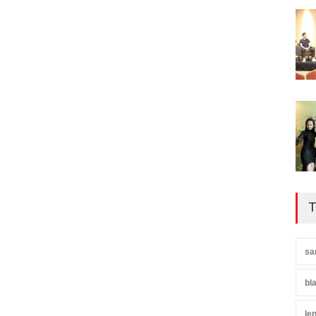
T
sa
bl
le