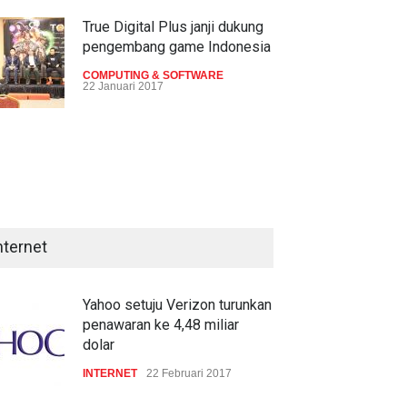
True Digital Plus janji dukung
pengembang game Indonesia
COMPUTING & SOFTWARE
22 Januari 2017
Live streaming CliponYu
sekarang hadir di smartphone
COMPUTING & SOFTWARE
artup Indonesia bersaing
HP tunjuk Avnet sebagai
22 Januari 2017
uk Seedstars World
distributor eksklusif
EliteBook Folio
nternet
ITA
10 September 2016
Acer Predator Z301CT,
BERITA
8 September 2016
mainkan game dengan
pandangan mata
Yahoo setuju Verizon turunkan
penawaran ke 4,48 miliar
TECH SPEC
8 Januari 2017
dolar
INTERNET
22 Februari 2017
Trend Micro prediksi
serangan siber 2017 kian