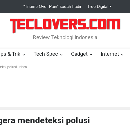
rue Digital Plus janji dukung pengembang game Indonesia
Yahoo s
Review Teknologi Indonesia
ips & Trik
Tech Spec
Gadget
Internet
ksi polusi udara
era mendeteksi polusi