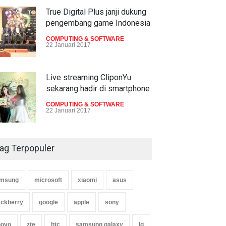
True Digital Plus janji dukung
pengembang game Indonesia
COMPUTING & SOFTWARE
22 Januari 2017
Live streaming CliponYu
sekarang hadir di smartphone
COMPUTING & SOFTWARE
22 Januari 2017
ag Terpopuler
msung
microsoft
xiaomi
asus
ackberry
google
apple
sony
novo
zte
htc
samsung galaxy
lg