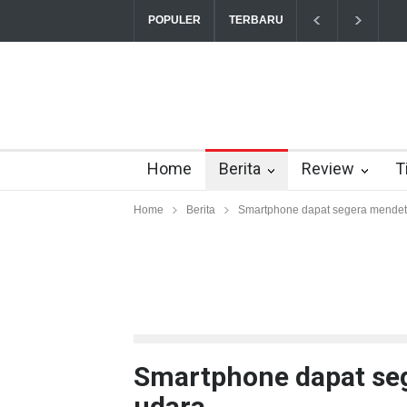
T
POPULER
TERBARU
Home
Berita
Review
T
Home
Berita
Smartphone dapat segera mendete
Smartphone dapat seg
udara