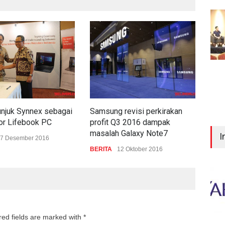
tunjuk Synnex sebagai
Samsung revisi perkirakan
9 st
tor Lifebook PC
profit Q3 2016 dampak
unt
masalah Galaxy Note7
I
7 Desember 2016
BER
BERITA
12 Oktober 2016
red fields are marked with *