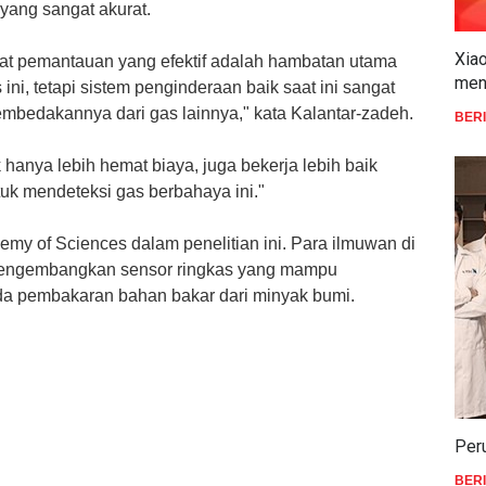
 yang sangat akurat.
Xiao
at pemantauan yang efektif adalah hambatan utama
men
ini, tetapi sistem penginderaan
baik
saat ini sangat
mbedakannya dari gas lainnya," kata Kalantar-zadeh.
BER
anya lebih hemat biaya, juga bekerja lebih baik
tuk mendeteksi gas berbahaya ini."
y of Sciences dalam penelitian ini. Para ilmuwan di
a mengembangkan sensor ringkas yang mampu
ada pembakaran bahan bakar dari minyak bumi.
Per
BER