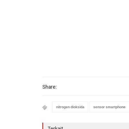
Share:
nitrogen dioksida
sensor smartphone
Terkait