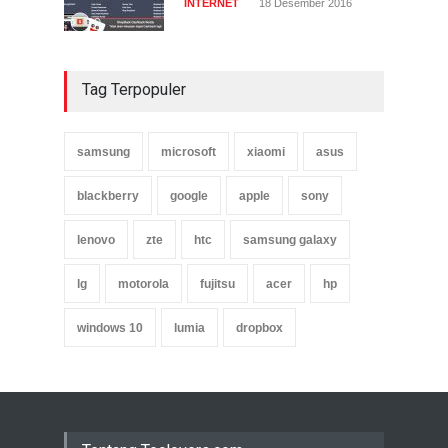
INTERNET
18 Desember 2016
Tag Terpopuler
samsung
microsoft
xiaomi
asus
blackberry
google
apple
sony
lenovo
zte
htc
samsung galaxy
lg
motorola
fujitsu
acer
hp
windows 10
lumia
dropbox