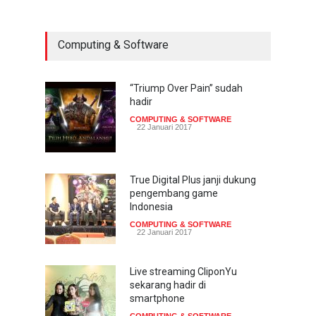
COMPUTING & SOFTWARE
22 Januari 2017
Computing & Software
Acer Predator Z301CT,
mainkan game dengan
pandangan mata
“Triump Over Pain” sudah
hadir
TECH SPEC
8 Januari 2017
COMPUTING & SOFTWARE
22 Januari 2017
Trend Micro prediksi
serangan siber 2017 kian
gencar
True Digital Plus janji dukung
pengembang game
COMPUTING & SOFTWARE
7 Januari 2017
Indonesia
COMPUTING & SOFTWARE
22 Januari 2017
Live streaming CliponYu
sekarang hadir di
smartphone
COMPUTING & SOFTWARE