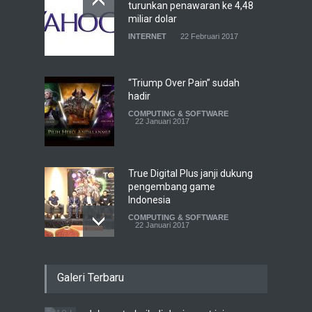
turunkan penawaran ke 4,48
miliar dolar
INTERNET
22 Februari 2017
“Triump Over Pain” sudah
hadir
COMPUTING & SOFTWARE
22 Januari 2017
True Digital Plus janji dukung
pengembang game
Indonesia
COMPUTING & SOFTWARE
22 Januari 2017
Live streaming CliponYu
Galeri Terbaru
sekarang hadir di
smartphone
COMPUTING & SOFTWARE