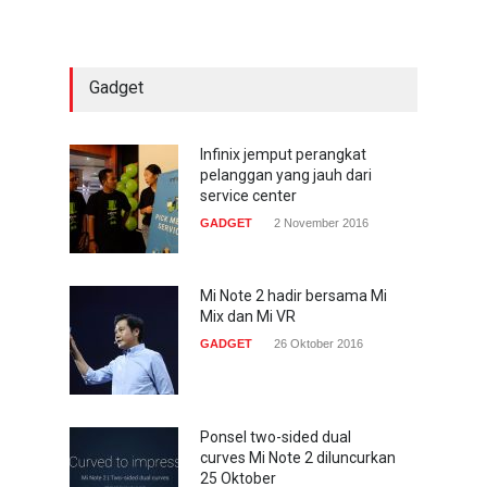
smartphone
COMPUTING & SOFTWARE
22 Januari 2017
Gadget
Acer Predator Z301CT,
mainkan game dengan
pandangan mata
Infinix jemput perangkat
pelanggan yang jauh dari
TECH SPEC
8 Januari 2017
service center
GADGET
2 November 2016
Trend Micro prediksi
serangan siber 2017 kian
gencar
Mi Note 2 hadir bersama Mi
Mix dan Mi VR
COMPUTING & SOFTWARE
7 Januari 2017
GADGET
26 Oktober 2016
Ponsel two-sided dual
curves Mi Note 2 diluncurkan
25 Oktober