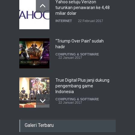
Yahoo setuju Verizon
turunkan penawaran ke 4,48
miliar dolar
INTERNET
22 Februari 2017
“Triump Over Pain” sudah
hadir
COMPUTING & SOFTWARE
22 Januari 2017
True Digital Plus janji dukung
pengembang game
Indonesia
COMPUTING & SOFTWARE
22 Januari 2017
Live streaming CliponYu
Galeri Terbaru
sekarang hadir di
smartphone