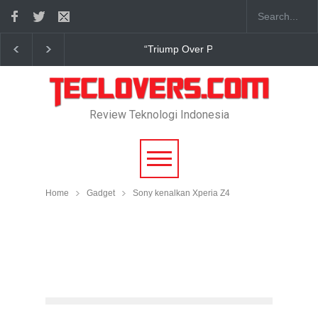
Triump Over Pain” sudah hadir
True Digital Plus janji dukun
Review Teknologi Indonesia
Home
Gadget
Sony kenalkan Xperia Z4