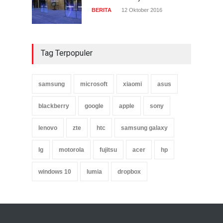
BERITA
12 Oktober 2016
Tag Terpopuler
samsung
microsoft
xiaomi
asus
blackberry
google
apple
sony
lenovo
zte
htc
samsung galaxy
lg
motorola
fujitsu
acer
hp
windows 10
lumia
dropbox