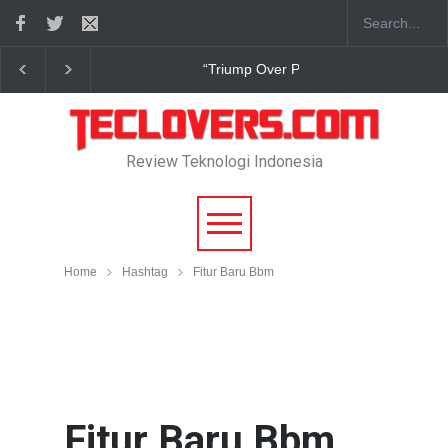
mp Over Pain” sudah hadir
True Digital Plus janji dukung pengemb
Review Teknologi Indonesia
Home
Hashtag
Fitur Baru Bbm
Fitur Baru Bbm