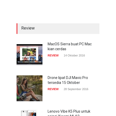
sekarang hadir di
smartphone
COMPUTING & SOFTWARE
22 Januari 2017
Review
Acer Predator Z301CT,
mainkan game dengan
pandangan mata
MacOS Sierra buat PC Mac
kian cerdas
TECH SPEC
8 Januari 2017
REVIEW
14 Oktober 2016
Trend Micro prediksi
serangan siber 2017 kian
gencar
Drone lipat DJI Mavic Pro
tersedia 15 Oktober
COMPUTING & SOFTWARE
7 Januari 2017
REVIEW
28 September 2016
Lenovo Vibe K5 Plus untuk