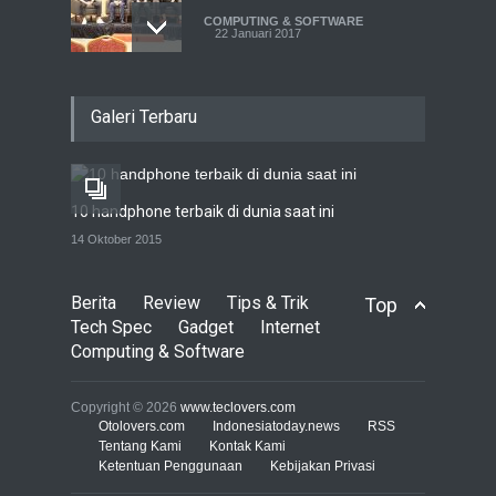
COMPUTING & SOFTWARE
22 Januari 2017
Live streaming CliponYu
Galeri Terbaru
sekarang hadir di
smartphone
COMPUTING & SOFTWARE
22 Januari 2017
10 handphone terbaik di dunia saat ini
Acer Predator Z301CT,
14 Oktober 2015
mainkan game dengan
pandangan mata
Berita
Review
Tips & Trik
Top
TECH SPEC
8 Januari 2017
Tech Spec
Gadget
Internet
Computing & Software
Trend Micro prediksi
serangan siber 2017 kian
Copyright © 2026
www.teclovers.com
gencar
Otolovers.com
Indonesiatoday.news
RSS
Tentang Kami
Kontak Kami
COMPUTING & SOFTWARE
Ketentuan Penggunaan
7 Januari 2017
Kebijakan Privasi