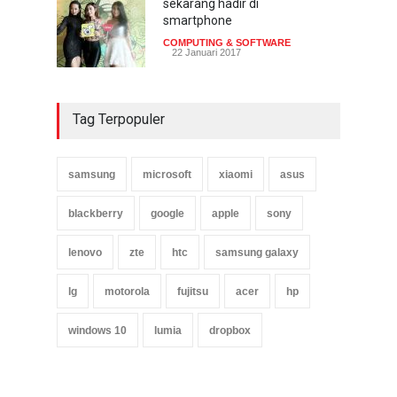
sekarang hadir di
smartphone
COMPUTING & SOFTWARE
22 Januari 2017
Tag Terpopuler
samsung
microsoft
xiaomi
asus
blackberry
google
apple
sony
lenovo
zte
htc
samsung galaxy
lg
motorola
fujitsu
acer
hp
windows 10
lumia
dropbox