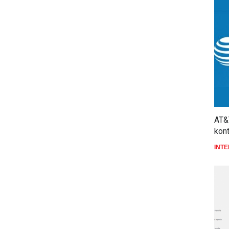
AT&
kon
INT