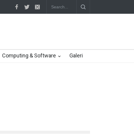
gembang game Indonesia
Yahoo setuju Verizon turunkan penawaran k
Computing & Software
Galeri