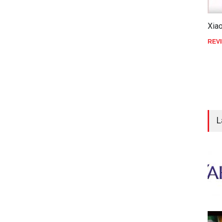
Xia
REV
L