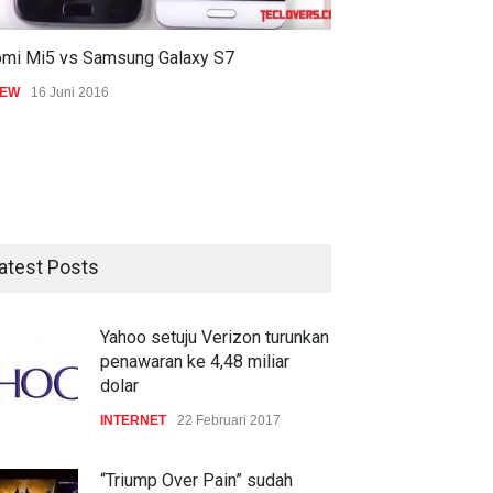
omi Mi5 vs Samsung Galaxy S7
IEW
16 Juni 2016
atest Posts
Yahoo setuju Verizon turunkan
penawaran ke 4,48 miliar
dolar
INTERNET
22 Februari 2017
“Triump Over Pain” sudah