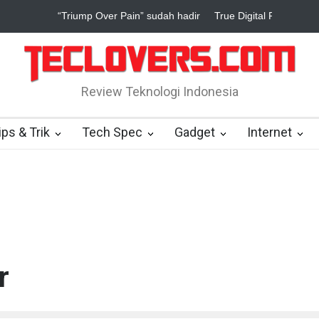
“Triump Over Pain” sudah hadir
True Digital Plus janji dukung pen
Review Teknologi Indonesia
ips & Trik
Tech Spec
Gadget
Internet
r