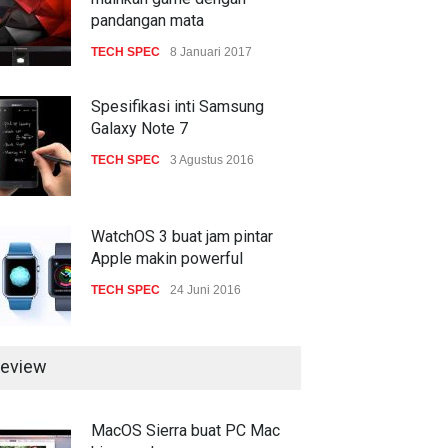
TECH SPEC
8 Januari 2017
pandangan mata
TECH SPEC
8 Januari 2017
Trend Micro prediksi
serangan siber 2017 kian
gencar
Spesifikasi inti Samsung
Galaxy Note 7
COMPUTING & SOFTWARE
7 Januari 2017
TECH SPEC
3 Agustus 2016
WatchOS 3 buat jam pintar
Apple makin powerful
TECH SPEC
24 Juni 2016
eview
MacOS Sierra buat PC Mac