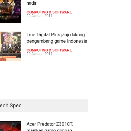
hadir
COMPUTING & SOFTWARE
22 Januari 2017
True Digital Plus janji dukung
pengembang game Indonesia
COMPUTING & SOFTWARE
22 Januari 2017
Live streaming CliponYu
sekarang hadir di smartphone
COMPUTING & SOFTWARE
22 Januari 2017
ech Spec
Acer Predator Z301CT,
mainkan game dengan
pandangan mata
Acer Predator Z301CT,
mainkan game dengan