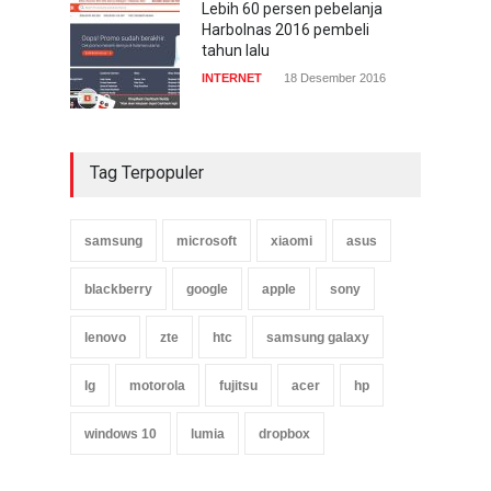
Lebih 60 persen pebelanja
Harbolnas 2016 pembeli
tahun lalu
INTERNET
18 Desember 2016
Tag Terpopuler
samsung
microsoft
xiaomi
asus
blackberry
google
apple
sony
lenovo
zte
htc
samsung galaxy
lg
motorola
fujitsu
acer
hp
windows 10
lumia
dropbox