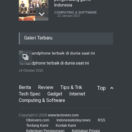
Indonesia
COMPUTING & SOFTWARE
22 Januari 2017
Live streaming CliponYu
Galeri Terbaru
sekarang hadir di
smartphone
COMPUTING & SOFTWARE
22 Januari 2017
10 handphone terbaik di dunia saat ini
Acer Predator Z301CT,
14 Oktober 2015
mainkan game dengan
pandangan mata
Berita
Review
Tips & Trik
Top
TECH SPEC
8 Januari 2017
Tech Spec
Gadget
Internet
Computing & Software
Trend Micro prediksi
serangan siber 2017 kian
Copyright © 2026
www.teclovers.com
gencar
Otolovers.com
Indonesiatoday.news
RSS
Tentang Kami
Kontak Kami
COMPUTING & SOFTWARE
Ketentuan Penggunaan
7 Januari 2017
Kebijakan Privasi