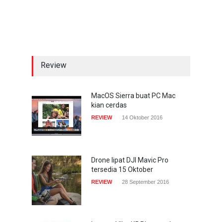
Live streaming CliponYu
sekarang hadir di
smartphone
COMPUTING & SOFTWARE
22 Januari 2017
Review
Acer Predator Z301CT,
mainkan game dengan
pandangan mata
MacOS Sierra buat PC Mac
kian cerdas
TECH SPEC
8 Januari 2017
REVIEW
14 Oktober 2016
Trend Micro prediksi
serangan siber 2017 kian
gencar
Drone lipat DJI Mavic Pro
tersedia 15 Oktober
COMPUTING & SOFTWARE
7 Januari 2017
REVIEW
28 September 2016