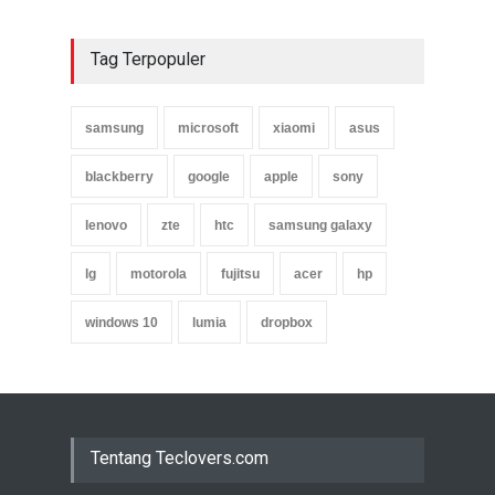
Tag Terpopuler
samsung
microsoft
xiaomi
asus
blackberry
google
apple
sony
lenovo
zte
htc
samsung galaxy
lg
motorola
fujitsu
acer
hp
windows 10
lumia
dropbox
Tentang Teclovers.com