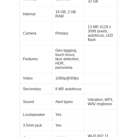
32 GB
16 GB, 2 GB
Internal
RAM
13 MP, 4128 x
3096 pixels,
Camera
Primary
autofocus, LED
flash
Geo-tagging,
touch focus,
Features
face detection,
HDR,
panorama
Video
1080p@30fps
Secondary
8 MP, autofocus
Vibration; MP3,
Sound
Alert types
WAV ringtones
Loudspeaker
Yes
3.5mm jack
Yes
Wi-Fi 802.11