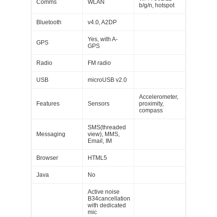
Comms
WLAN
b/g/n, hotspot
Bluetooth
v4.0, A2DP
Yes, with A-
GPS
GPS
Radio
FM radio
USB
microUSB v2.0
Accelerometer,
Features
Sensors
proximity,
compass
SMS(threaded
Messaging
view), MMS,
Email, IM
Browser
HTML5
Java
No
Active noise
B34cancellation
with dedicated
mic