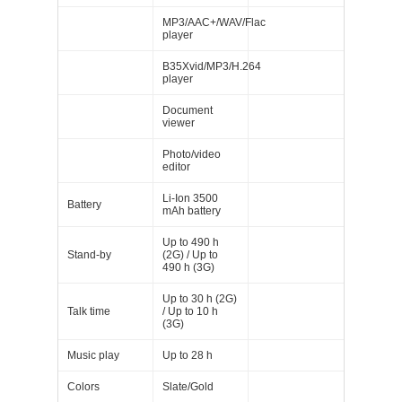
MP3/AAC+/WAV/Flac
player
B35Xvid/MP3/H.264
player
Document
viewer
Photo/video
editor
Li-Ion 3500
Battery
mAh battery
Up to 490 h
Stand-by
(2G) / Up to
490 h (3G)
Up to 30 h (2G)
Talk time
/ Up to 10 h
(3G)
Music play
Up to 28 h
Colors
Slate/Gold