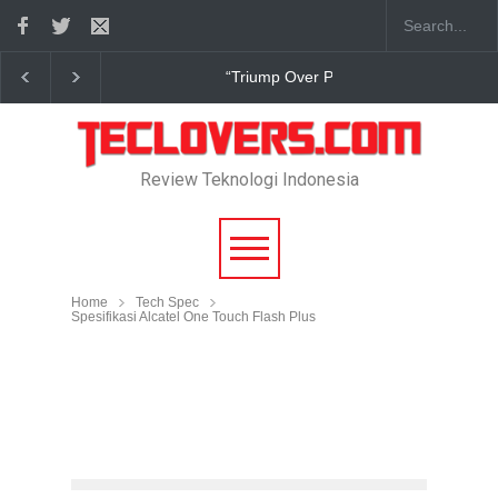
“Triump Over Pain” sudah hadir
Tru
Review Teknologi Indonesia
Home
Tech Spec
Spesifikasi Alcatel One Touch Flash Plus