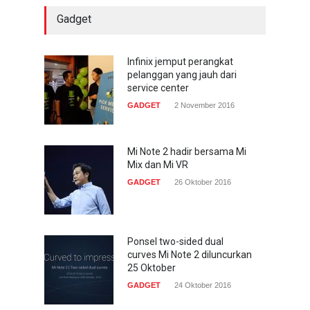
Gadget
Trend Micro prediksi
serangan siber 2017 kian
gencar
Infinix jemput perangkat
pelanggan yang jauh dari
COMPUTING & SOFTWARE
7 Januari 2017
service center
GADGET
2 November 2016
Yahoo setuju Verizon
turunkan penawaran ke 4,48
miliar dolar
Mi Note 2 hadir bersama Mi
Mix dan Mi VR
INTERNET
22 Februari 2017
GADGET
26 Oktober 2016
Ponsel two-sided dual
curves Mi Note 2 diluncurkan
25 Oktober
GADGET
24 Oktober 2016