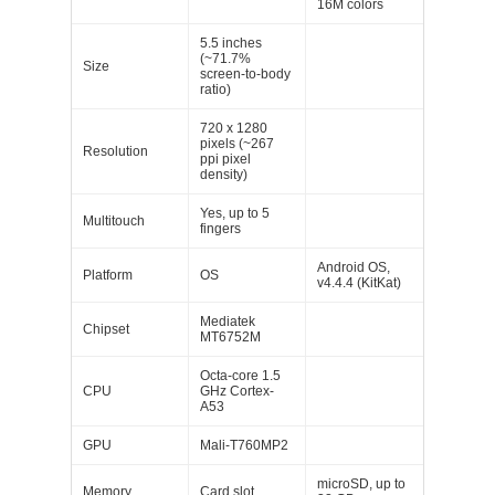
16M colors
5.5 inches
(~71.7%
Size
screen-to-body
ratio)
720 x 1280
pixels (~267
Resolution
ppi pixel
density)
Yes, up to 5
Multitouch
fingers
Android OS,
Platform
OS
v4.4.4 (KitKat)
Mediatek
Chipset
MT6752M
Octa-core 1.5
CPU
GHz Cortex-
A53
GPU
Mali-T760MP2
microSD, up to
Memory
Card slot