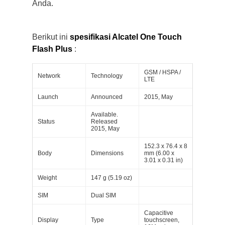
Anda.
Berikut ini
spesifikasi Alcatel One Touch
Flash Plus
:
GSM / HSPA /
Network
Technology
LTE
Launch
Announced
2015, May
Available.
Status
Released
2015, May
152.3 x 76.4 x 8
Body
Dimensions
mm (6.00 x
3.01 x 0.31 in)
Weight
147 g (5.19 oz)
SIM
Dual SIM
Capacitive
Display
Type
touchscreen,