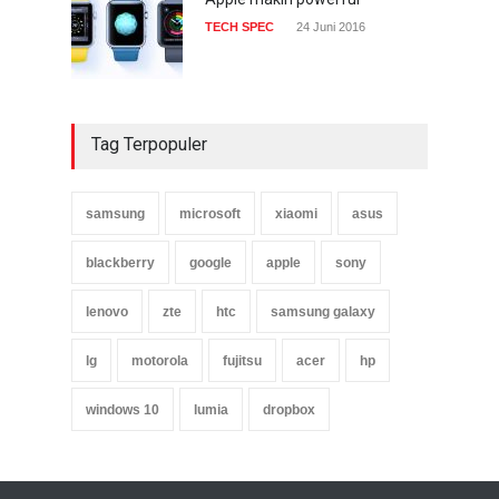
TECH SPEC
24 Juni 2016
Tag Terpopuler
samsung
microsoft
xiaomi
asus
blackberry
google
apple
sony
lenovo
zte
htc
samsung galaxy
lg
motorola
fujitsu
acer
hp
windows 10
lumia
dropbox