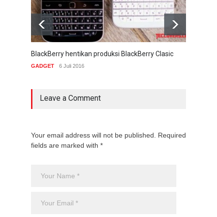
BlackBerry hentikan produksi BlackBerry Clasic
BBM V
dan i
GADGET
6 Juli 2016
GADG
Leave a Comment
Your email address will not be published. Required
fields are marked with *