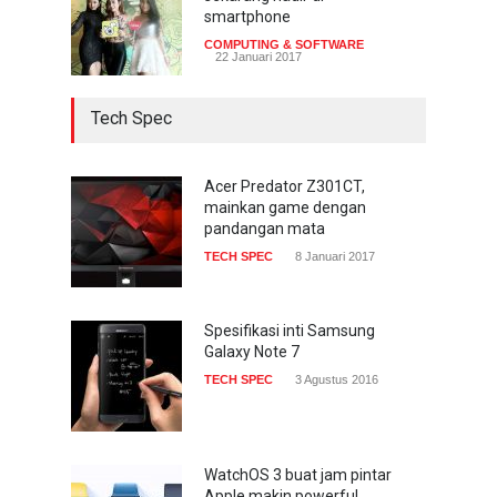
smartphone
COMPUTING & SOFTWARE
22 Januari 2017
Tech Spec
Acer Predator Z301CT,
mainkan game dengan
pandangan mata
TECH SPEC
8 Januari 2017
Spesifikasi inti Samsung
Galaxy Note 7
TECH SPEC
3 Agustus 2016
WatchOS 3 buat jam pintar
Apple makin powerful