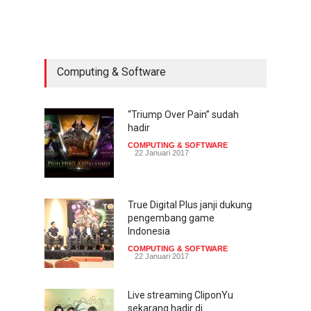
mainkan game dengan
pandangan mata
TECH SPEC
8 Januari 2017
Computing & Software
Trend Micro prediksi
serangan siber 2017 kian
gencar
“Triump Over Pain” sudah
hadir
COMPUTING & SOFTWARE
7 Januari 2017
COMPUTING & SOFTWARE
22 Januari 2017
Yahoo setuju Verizon
turunkan penawaran ke 4,48
miliar dolar
True Digital Plus janji dukung
pengembang game
INTERNET
22 Februari 2017
Indonesia
COMPUTING & SOFTWARE
22 Januari 2017
Live streaming CliponYu
sekarang hadir di