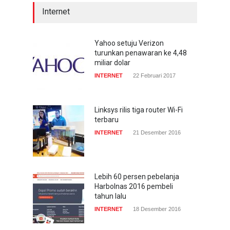
Internet
Acer Predator Z301CT,
mainkan game dengan
pandangan mata
Yahoo setuju Verizon
turunkan penawaran ke 4,48
TECH SPEC
8 Januari 2017
miliar dolar
INTERNET
22 Februari 2017
Trend Micro prediksi
serangan siber 2017 kian
gencar
Linksys rilis tiga router Wi-Fi
terbaru
COMPUTING & SOFTWARE
7 Januari 2017
INTERNET
21 Desember 2016
Lebih 60 persen pebelanja
Harbolnas 2016 pembeli
tahun lalu
INTERNET
18 Desember 2016