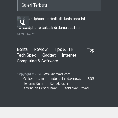
Live streaming CliponYu
Galeri Terbaru
sekarang hadir di
smartphone
COMPUTING & SOFTWARE
22 Januari 2017
10 handphone terbaik di dunia saat ini
Acer Predator Z301CT,
14 Oktober 2015
mainkan game dengan
pandangan mata
Berita
Review
Tips & Trik
Top
TECH SPEC
8 Januari 2017
Tech Spec
Gadget
Internet
Computing & Software
Trend Micro prediksi
serangan siber 2017 kian
Copyright © 2026
www.teclovers.com
gencar
Otolovers.com
Indonesiatoday.news
RSS
Tentang Kami
Kontak Kami
COMPUTING & SOFTWARE
Ketentuan Penggunaan
7 Januari 2017
Kebijakan Privasi