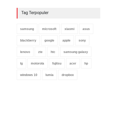
Tag Terpopuler
samsung
microsoft
xiaomi
asus
blackberry
google
apple
sony
lenovo
zte
htc
samsung galaxy
lg
motorola
fujitsu
acer
hp
windows 10
lumia
dropbox