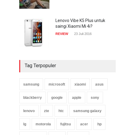
Lenovo Vibe K5 Plus untuk
saingi Xiaomi Mi 4i?
REVIEW
23 Juli 2016
Tag Terpopuler
samsung
microsoft
xiaomi
asus
blackberry
google
apple
sony
lenovo
zte
htc
samsung galaxy
lg
motorola
fujitsu
acer
hp