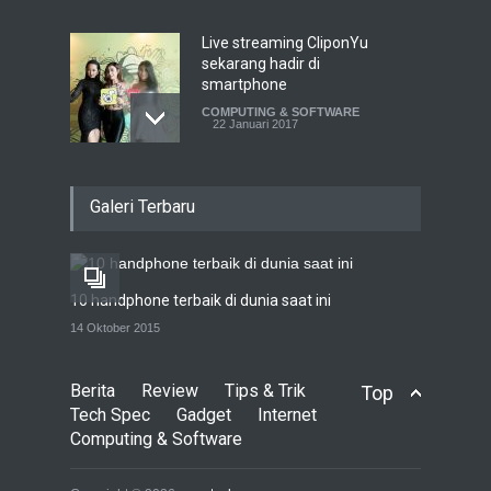
Live streaming CliponYu
sekarang hadir di
smartphone
COMPUTING & SOFTWARE
22 Januari 2017
Acer Predator Z301CT,
Galeri Terbaru
mainkan game dengan
pandangan mata
TECH SPEC
8 Januari 2017
10 handphone terbaik di dunia saat ini
Trend Micro prediksi
14 Oktober 2015
serangan siber 2017 kian
gencar
Berita
Review
Tips & Trik
Top
COMPUTING & SOFTWARE
7 Januari 2017
Tech Spec
Gadget
Internet
Computing & Software
Yahoo setuju Verizon
turunkan penawaran ke 4,48