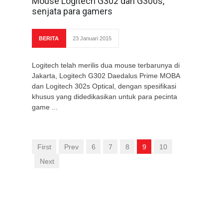
Mouse Logitech G302 dan G300s,
senjata para gamers
BERITA
23 Januari 2015
Logitech telah merilis dua mouse terbarunya di
Jakarta, Logitech G302 Daedalus Prime MOBA
dan Logitech 302s Optical, dengan spesifikasi
khusus yang didedikasikan untuk para pecinta
game ...
First
Prev
6
7
8
9
10
Next