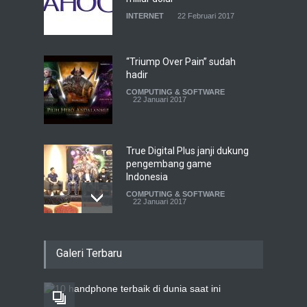
INTERNET
22 Februari 2017
“Triump Over Pain” sudah
hadir
COMPUTING & SOFTWARE
22 Januari 2017
True Digital Plus janji dukung
pengembang game
Indonesia
COMPUTING & SOFTWARE
22 Januari 2017
Live streaming CliponYu
Galeri Terbaru
sekarang hadir di
smartphone
COMPUTING & SOFTWARE
22 Januari 2017