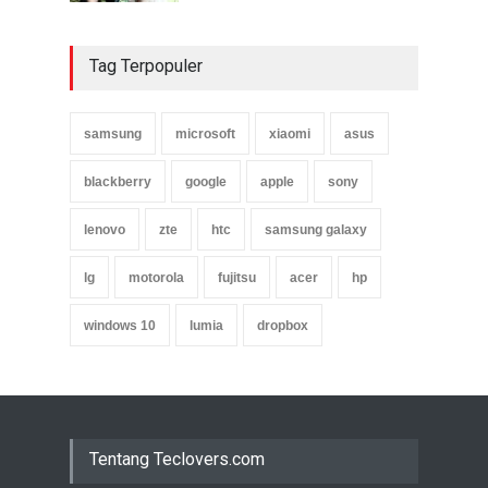
Tag Terpopuler
samsung
microsoft
xiaomi
asus
blackberry
google
apple
sony
lenovo
zte
htc
samsung galaxy
lg
motorola
fujitsu
acer
hp
windows 10
lumia
dropbox
Tentang Teclovers.com