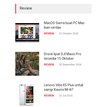
Review
Acer Predator Z301CT,
mainkan game dengan
pandangan mata
MacOS Sierra buat PC Mac
kian cerdas
TECH SPEC
8 Januari 2017
REVIEW
14 Oktober 2016
Trend Micro prediksi
serangan siber 2017 kian
gencar
Drone lipat DJI Mavic Pro
tersedia 15 Oktober
COMPUTING & SOFTWARE
7 Januari 2017
REVIEW
28 September 2016
Lenovo Vibe K5 Plus untuk
saingi Xiaomi Mi 4i?
REVIEW
23 Juli 2016