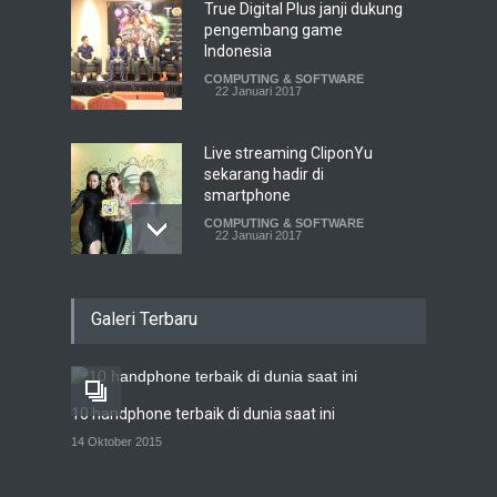
True Digital Plus janji dukung
pengembang game
Indonesia
COMPUTING & SOFTWARE
22 Januari 2017
Live streaming CliponYu
sekarang hadir di
smartphone
COMPUTING & SOFTWARE
22 Januari 2017
Acer Predator Z301CT,
Galeri Terbaru
mainkan game dengan
pandangan mata
TECH SPEC
8 Januari 2017
10 handphone terbaik di dunia saat ini
Trend Micro prediksi
14 Oktober 2015
serangan siber 2017 kian
gencar