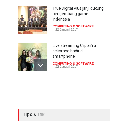
True Digital Plus janji dukung
pengembang game
Indonesia
COMPUTING & SOFTWARE
22 Januari 2017
Live streaming CliponYu
sekarang hadir di
smartphone
COMPUTING & SOFTWARE
22 Januari 2017
Acer Predator Z301CT,
mainkan game dengan
pandangan mata
TECH SPEC
8 Januari 2017
Tips & Trik
Trend Micro prediksi
serangan siber 2017 kian