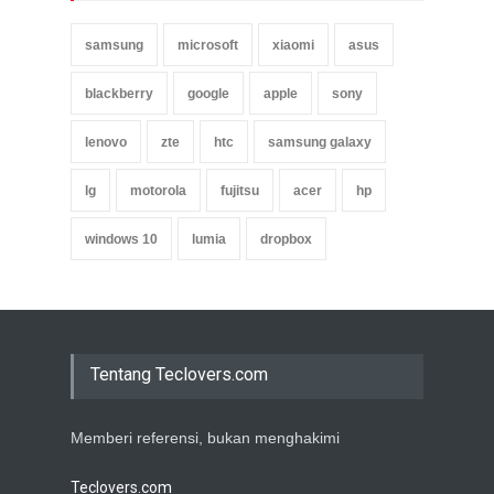
samsung
microsoft
xiaomi
asus
blackberry
google
apple
sony
lenovo
zte
htc
samsung galaxy
lg
motorola
fujitsu
acer
hp
windows 10
lumia
dropbox
Tentang Teclovers.com
Memberi referensi, bukan menghakimi
Teclovers.com