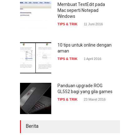
gencar
Membuat TextEdit pada
Mac seperti Notepad
COMPUTING & SOFTWARE
7 Januari 2017
Windows
TIPS & TRIK
11 Juni 2016
Yahoo setuju Verizon
turunkan penawaran ke 4,48
miliar dolar
10 tips untuk online dengan
aman
INTERNET
22 Februari 2017
TIPS & TRIK
1 April 2016
Panduan upgrade ROG
GL552 bagi yang gila games
TIPS & TRIK
23 Maret 2016
Berita