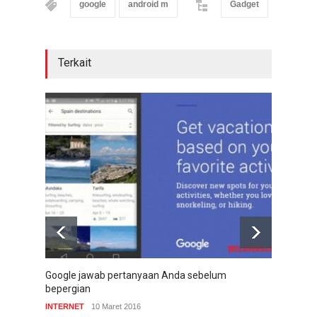
google
android m
Gadget
Terkait
Google jawab pertanyaan Anda sebelum
Googl
bepergian
COMP
INTERNET
10 Maret 2016