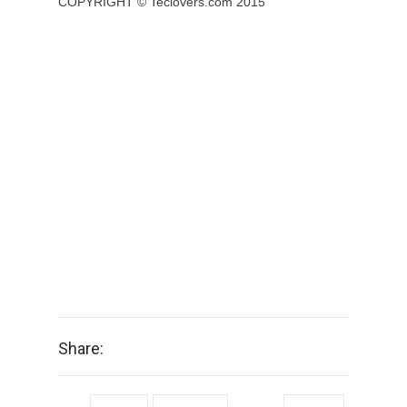
COPYRIGHT ©
Teclovers.com
2015
Share: