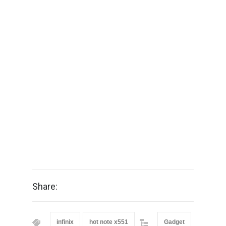
Share:
infinix
hot note x551
Gadget