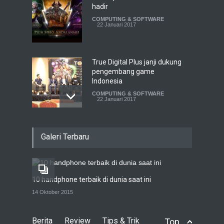
hadir
COMPUTING & SOFTWARE
22 Januari 2017
True Digital Plus janji dukung
pengembang game
Indonesia
COMPUTING & SOFTWARE
22 Januari 2017
Live streaming CliponYu
Galeri Terbaru
sekarang hadir di
smartphone
COMPUTING & SOFTWARE
22 Januari 2017
10 handphone terbaik di dunia saat ini
Acer Predator Z301CT,
14 Oktober 2015
mainkan game dengan
pandangan mata
Berita
Review
Tips & Trik
Top
TECH SPEC
8 Januari 2017