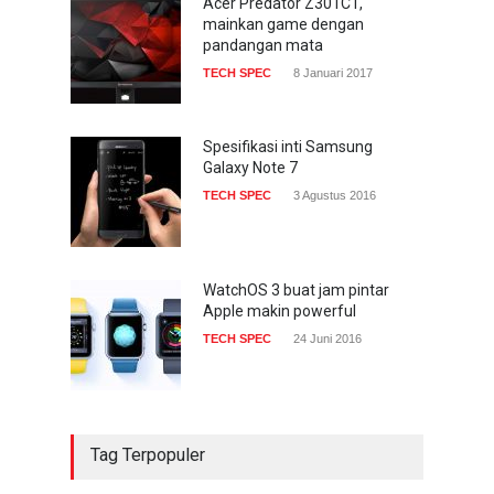
Acer Predator Z301CT,
mainkan game dengan
pandangan mata
TECH SPEC
8 Januari 2017
Spesifikasi inti Samsung
Galaxy Note 7
TECH SPEC
3 Agustus 2016
WatchOS 3 buat jam pintar
Apple makin powerful
TECH SPEC
24 Juni 2016
Tag Terpopuler