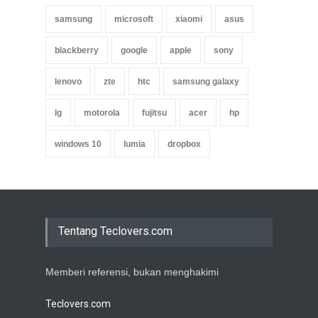
samsung
microsoft
xiaomi
asus
blackberry
google
apple
sony
lenovo
zte
htc
samsung galaxy
lg
motorola
fujitsu
acer
hp
windows 10
lumia
dropbox
Tentang Teclovers.com
Memberi referensi, bukan menghakimi
Teclovers.com