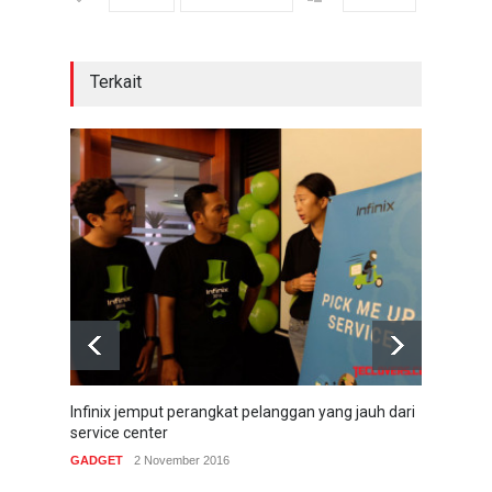
Terkait
Infinix jemput perangkat pelanggan yang jauh dari
Infin
service center
20,7
GADGET
2 November 2016
GADG