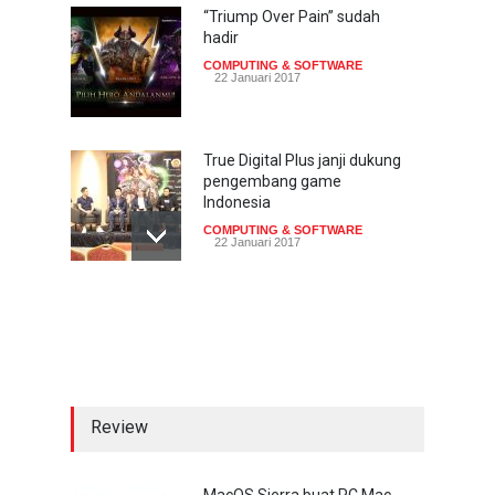
“Triump Over Pain” sudah
hadir
COMPUTING & SOFTWARE
22 Januari 2017
True Digital Plus janji dukung
pengembang game
Indonesia
COMPUTING & SOFTWARE
22 Januari 2017
Live streaming CliponYu
sekarang hadir di
smartphone
COMPUTING & SOFTWARE
22 Januari 2017
Review
Acer Predator Z301CT,
mainkan game dengan
pandangan mata
MacOS Sierra buat PC Mac