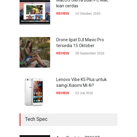
kian cerdas
TECH SPEC
8 Januari 2017
REVIEW
14 Oktober 2016
Trend Micro prediksi
serangan siber 2017 kian
gencar
Drone lipat DJI Mavic Pro
tersedia 15 Oktober
COMPUTING & SOFTWARE
7 Januari 2017
REVIEW
28 September 2016
Lenovo Vibe K5 Plus untuk
saingi Xiaomi Mi 4i?
REVIEW
23 Juli 2016
Tech Spec