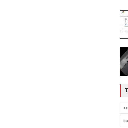
T
sa
bl