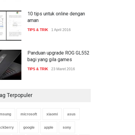
10 tips untuk online dengan
aman
TIPS & TRIK
1 April 2016
Panduan upgrade ROG GL552
bagi yang gila games
TIPS & TRIK
23 Maret 2016
ag Terpopuler
msung
microsoft
xiaomi
asus
ackberry
google
apple
sony