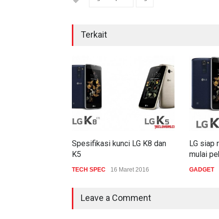
Terkait
Spesifikasi kunci LG K8 dan
LG siap r
K5
mulai pe
TECH SPEC
16 Maret 2016
GADGET
Leave a Comment