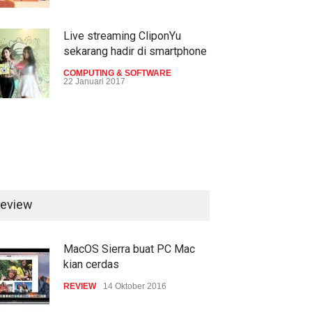
Live streaming CliponYu
sekarang hadir di smartphone
COMPUTING & SOFTWARE
22 Januari 2017
Acer Predator Z301CT,
mainkan game dengan
pandangan mata
TECH SPEC
8 Januari 2017
eview
ifikasi LG G4 Stylus dan
LG keluarkan varian G4
Trend Micro prediksi
berharga lebih murah
serangan siber 2017 kian
H SPEC
1 Juli 2015
GADGET
1 Juli 2015
gencar
MacOS Sierra buat PC Mac
kian cerdas
COMPUTING & SOFTWARE
7 Januari 2017
REVIEW
14 Oktober 2016
Yahoo setuju Verizon turunkan