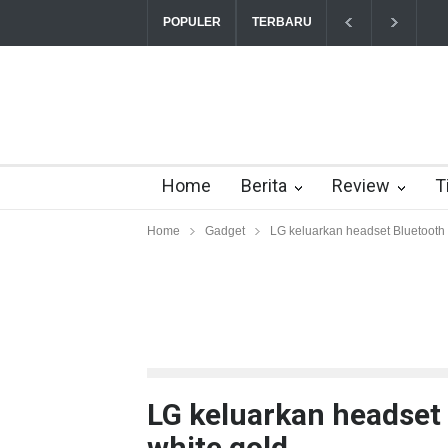
T
POPULER
TERBARU
Home
Berita
Review
T
Home
Gadget
LG keluarkan headset Bluetooth 
LG keluarkan headset
white gold