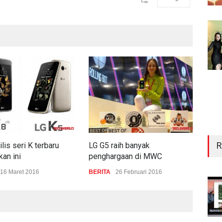
R
ilis seri K terbaru
LG G5 raih banyak
Spes
kan ini
penghargaan di MWC
G4c
16 Maret 2016
BERITA
26 Februari 2016
TEC