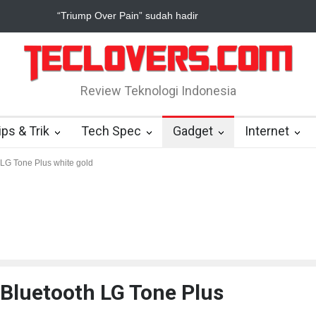
rue Digital Plus janji dukung pengembang game Indonesia
Yahoo s
Review Teknologi Indonesia
ips & Trik
Tech Spec
Gadget
Internet
LG Tone Plus white gold
 Bluetooth LG Tone Plus