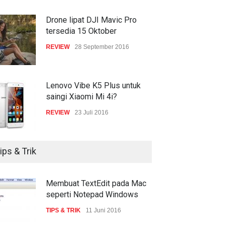
penawaran ke 4,48 miliar
Drone lipat DJI Mavic Pro
dolar
tersedia 15 Oktober
INTERNET
22 Februari 2017
REVIEW
28 September 2016
Lenovo Vibe K5 Plus untuk
saingi Xiaomi Mi 4i?
REVIEW
23 Juli 2016
ips & Trik
Membuat TextEdit pada Mac
seperti Notepad Windows
TIPS & TRIK
11 Juni 2016