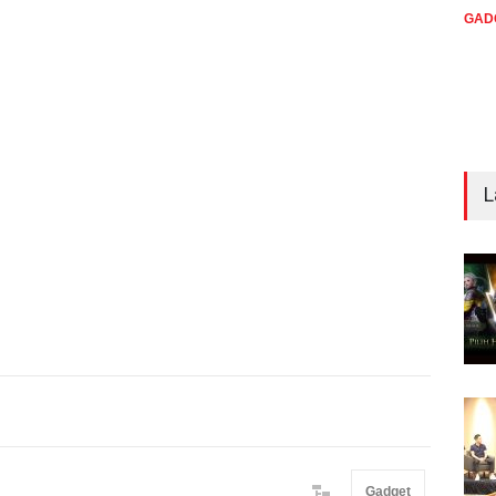
GAD
L
Gadget