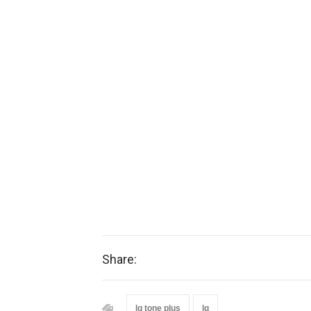
Share:
lg tone plus
lg