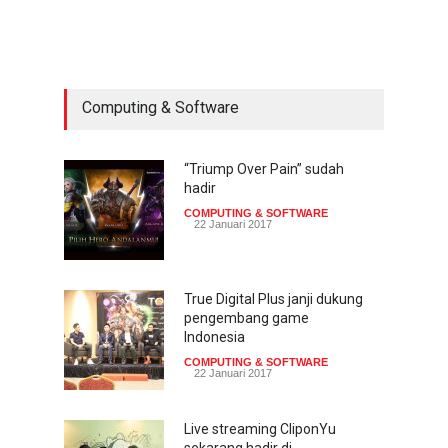
sekarang hadir di
smartphone
COMPUTING & SOFTWARE
22 Januari 2017
Computing & Software
Acer Predator Z301CT,
mainkan game dengan
pandangan mata
“Triump Over Pain” sudah
hadir
TECH SPEC
8 Januari 2017
COMPUTING & SOFTWARE
22 Januari 2017
Trend Micro prediksi
serangan siber 2017 kian
gencar
True Digital Plus janji dukung
pengembang game
COMPUTING & SOFTWARE
7 Januari 2017
Indonesia
COMPUTING & SOFTWARE
22 Januari 2017
Live streaming CliponYu
sekarang hadir di