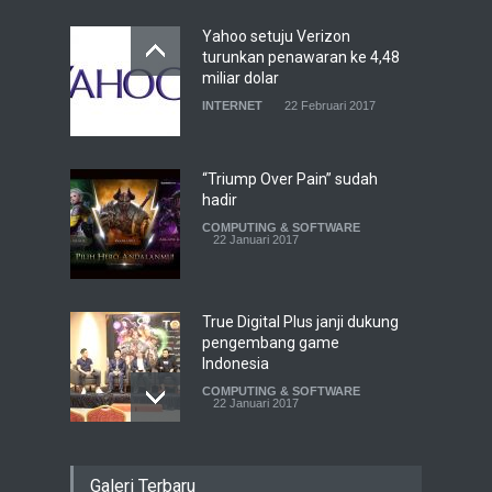
Yahoo setuju Verizon
turunkan penawaran ke 4,48
miliar dolar
INTERNET
22 Februari 2017
“Triump Over Pain” sudah
hadir
COMPUTING & SOFTWARE
22 Januari 2017
True Digital Plus janji dukung
pengembang game
Indonesia
COMPUTING & SOFTWARE
22 Januari 2017
Live streaming CliponYu
Galeri Terbaru
sekarang hadir di