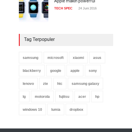
Apple makin powerful
TECH SPEC
24 Juni 2016
Tag Terpopuler
samsung
microsoft
xiaomi
asus
blackberry
google
apple
sony
lenovo
zte
htc
samsung galaxy
lg
motorola
fujitsu
acer
hp
windows 10
lumia
dropbox