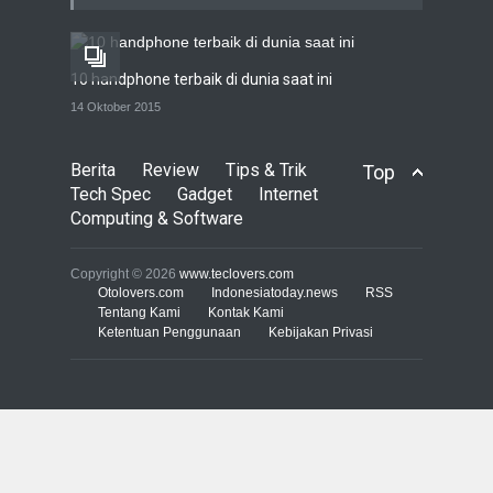
pandangan mata
TECH SPEC
8 Januari 2017
10 handphone terbaik di dunia saat ini
Trend Micro prediksi
14 Oktober 2015
serangan siber 2017 kian
gencar
Berita
Review
Tips & Trik
Top
COMPUTING & SOFTWARE
7 Januari 2017
Tech Spec
Gadget
Internet
Computing & Software
Yahoo setuju Verizon
turunkan penawaran ke 4,48
Copyright © 2026
www.teclovers.com
miliar dolar
Otolovers.com
Indonesiatoday.news
RSS
Tentang Kami
Kontak Kami
INTERNET
22 Februari 2017
Ketentuan Penggunaan
Kebijakan Privasi