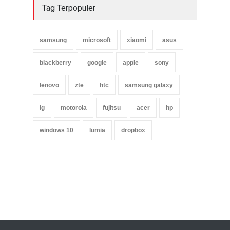
Tag Terpopuler
samsung
microsoft
xiaomi
asus
blackberry
google
apple
sony
lenovo
zte
htc
samsung galaxy
lg
motorola
fujitsu
acer
hp
windows 10
lumia
dropbox