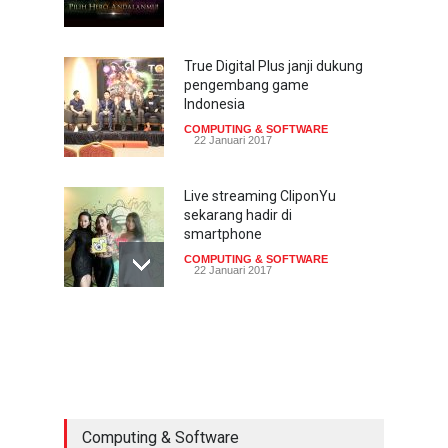
True Digital Plus janji dukung
pengembang game
Indonesia
COMPUTING & SOFTWARE
22 Januari 2017
Live streaming CliponYu
sekarang hadir di
smartphone
COMPUTING & SOFTWARE
22 Januari 2017
Acer Predator Z301CT,
mainkan game dengan
pandangan mata
TECH SPEC
8 Januari 2017
Computing & Software