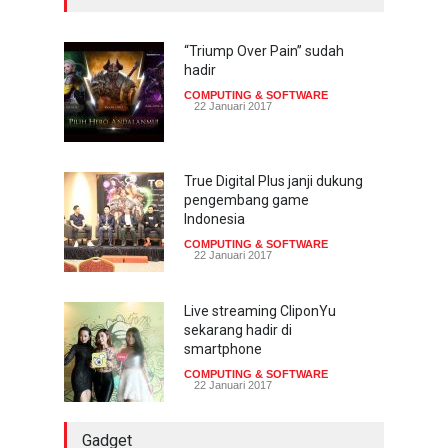
Trend Micro prediksi
serangan siber 2017 kian
gencar
“Triump Over Pain” sudah
hadir
COMPUTING & SOFTWARE
7 Januari 2017
COMPUTING & SOFTWARE
22 Januari 2017
Yahoo setuju Verizon
turunkan penawaran ke 4,48
miliar dolar
True Digital Plus janji dukung
pengembang game
INTERNET
22 Februari 2017
Indonesia
COMPUTING & SOFTWARE
22 Januari 2017
Live streaming CliponYu
sekarang hadir di
smartphone
COMPUTING & SOFTWARE
22 Januari 2017
Gadget