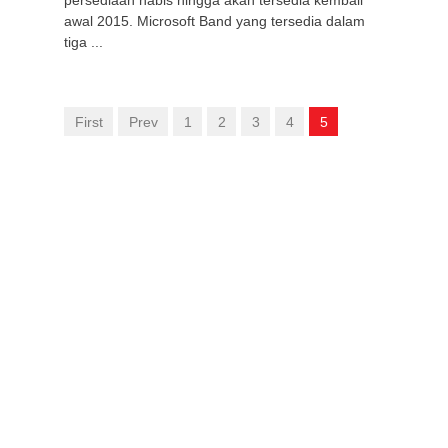
persediaan habis hingga akan tersedia kembali
awal 2015. Microsoft Band yang tersedia dalam
tiga ...
First
Prev
1
2
3
4
5