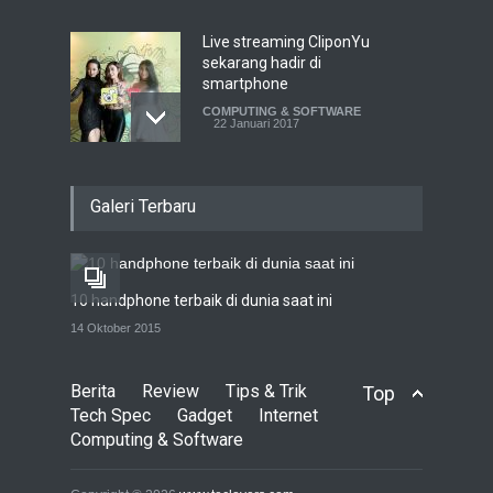
Live streaming CliponYu
sekarang hadir di
smartphone
COMPUTING & SOFTWARE
22 Januari 2017
Acer Predator Z301CT,
Galeri Terbaru
mainkan game dengan
pandangan mata
TECH SPEC
8 Januari 2017
10 handphone terbaik di dunia saat ini
Trend Micro prediksi
14 Oktober 2015
serangan siber 2017 kian
gencar
Berita
Review
Tips & Trik
Top
COMPUTING & SOFTWARE
7 Januari 2017
Tech Spec
Gadget
Internet
Computing & Software
Yahoo setuju Verizon
turunkan penawaran ke 4,48