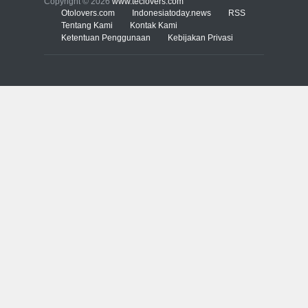
Copyright © 2026
www.teclovers.com
miliar dolar
Otolovers.com
Indonesiatoday.news
RSS
Tentang Kami
Kontak Kami
INTERNET
22 Februari 2017
Ketentuan Penggunaan
Kebijakan Privasi