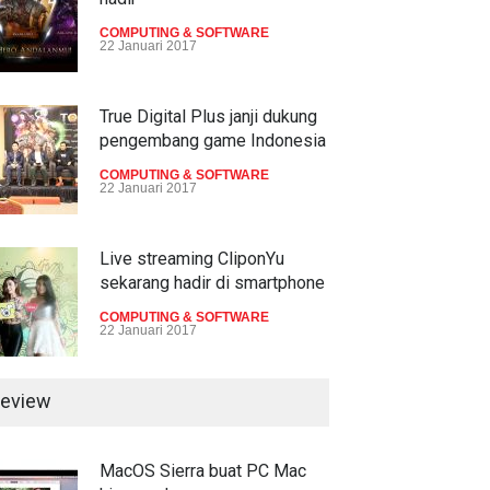
TECH SPEC
8 Januari 2017
COMPUTING & SOFTWARE
22 Januari 2017
Trend Micro prediksi
serangan siber 2017 kian
gencar
True Digital Plus janji dukung
pengembang game Indonesia
COMPUTING & SOFTWARE
7 Januari 2017
COMPUTING & SOFTWARE
22 Januari 2017
Live streaming CliponYu
sekarang hadir di smartphone
COMPUTING & SOFTWARE
22 Januari 2017
eview
MacOS Sierra buat PC Mac