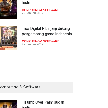
hadir
COMPUTING & SOFTWARE
22 Januari 2017
True Digital Plus janji dukung
pengembang game Indonesia
COMPUTING & SOFTWARE
22 Januari 2017
Live streaming CliponYu
sekarang hadir di smartphone
COMPUTING & SOFTWARE
22 Januari 2017
omputing & Software
Acer Predator Z301CT,
mainkan game dengan
pandangan mata
“Triump Over Pain” sudah
hadir