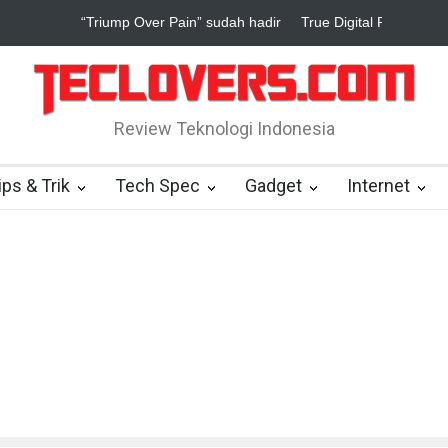
rue Digital Plus janji dukung pengembang game Indonesia
Yahoo s
Review Teknologi Indonesia
ips & Trik
Tech Spec
Gadget
Internet