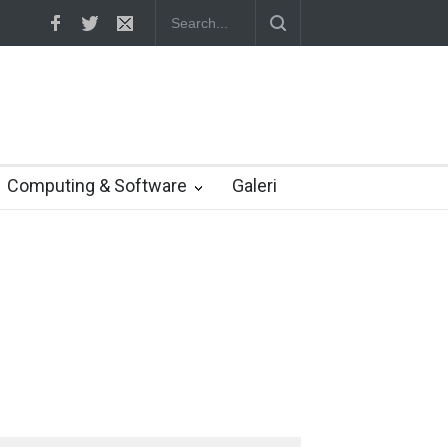
etuju Verizon turunkan penawaran ke 4,48 miliar dolar
Computing & Software
Galeri