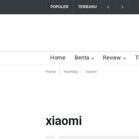
“Triump Over Pain” sudah hadir
T
POPULER
TERBARU
Home
Berita
Review
T
Home
Hashtag
xiaomi
xiaomi