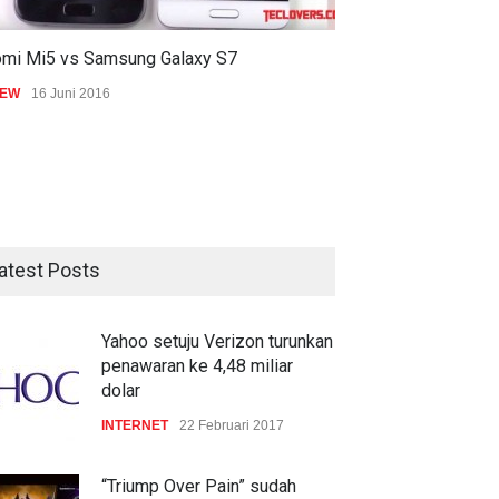
omi Mi5 vs Samsung Galaxy S7
IEW
16 Juni 2016
atest Posts
Yahoo setuju Verizon turunkan
penawaran ke 4,48 miliar
dolar
INTERNET
22 Februari 2017
“Triump Over Pain” sudah