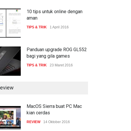
serangan siber 2017 kian
gencar
10 tips untuk online dengan
aman
COMPUTING & SOFTWARE
7 Januari 2017
TIPS & TRIK
1 April 2016
Panduan upgrade ROG GL552
bagi yang gila games
TIPS & TRIK
23 Maret 2016
eview
MacOS Sierra buat PC Mac
kian cerdas
REVIEW
14 Oktober 2016