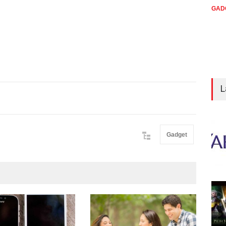
GAD
L
Gadget