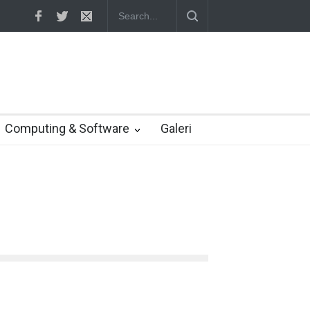
 setuju Verizon turunkan penawaran ke 4,48 miliar dolar
Computing & Software
Galeri