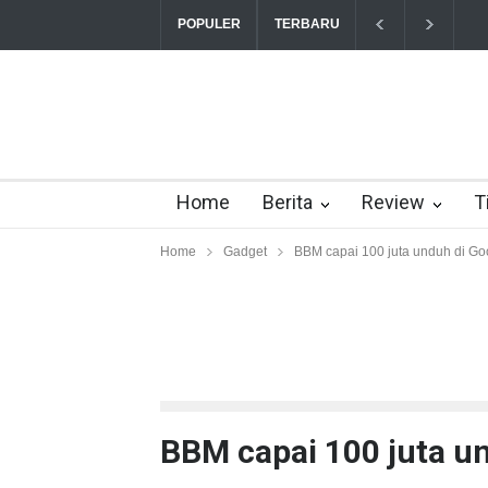
“Triump Over Pain” sudah hadir
POPULER
TERBARU
Home
Berita
Review
T
Home
Gadget
BBM capai 100 juta unduh di Go
BBM capai 100 juta un