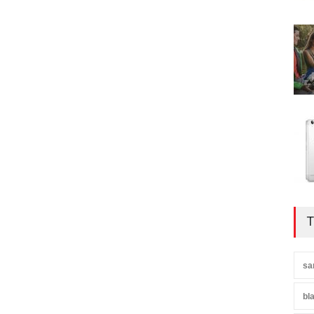
T
sa
bl