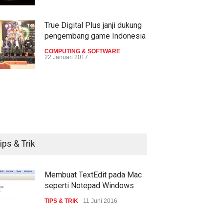
True Digital Plus janji dukung
pengembang game Indonesia
COMPUTING & SOFTWARE
pa nilai pasar e-
BlackBerry - BBM dinobatkan
22 Januari 2017
merce Indonesia? Ini kata
sebagai publisher / media
ckBerry
company
Live streaming CliponYu
ERNET
23 Juni 2016
GADGET
29 Oktober 2015
sekarang hadir di smartphone
COMPUTING & SOFTWARE
22 Januari 2017
ips & Trik
Acer Predator Z301CT,
mainkan game dengan
pandangan mata
Membuat TextEdit pada Mac
seperti Notepad Windows
TECH SPEC
8 Januari 2017
TIPS & TRIK
11 Juni 2016
Trend Micro prediksi