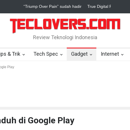
True Digital Plus janji dukung pengembang game Indonesia
Yahoo
Review Teknologi Indonesia
ips & Trik
Tech Spec
Gadget
Internet
ogle Play
duh di Google Play