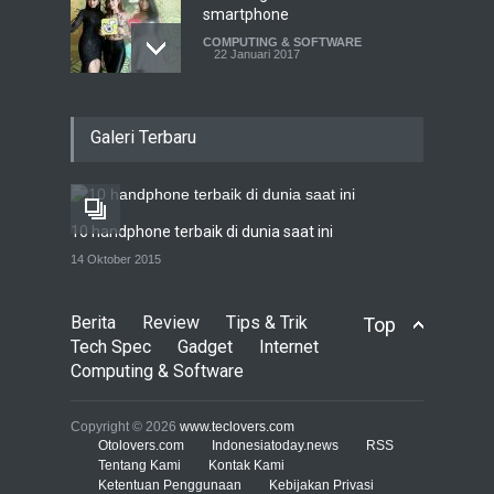
smartphone
COMPUTING & SOFTWARE
22 Januari 2017
Acer Predator Z301CT,
Galeri Terbaru
mainkan game dengan
pandangan mata
TECH SPEC
8 Januari 2017
10 handphone terbaik di dunia saat ini
Trend Micro prediksi
14 Oktober 2015
serangan siber 2017 kian
gencar
Berita
Review
Tips & Trik
Top
COMPUTING & SOFTWARE
7 Januari 2017
Tech Spec
Gadget
Internet
Computing & Software
Yahoo setuju Verizon
turunkan penawaran ke 4,48
Copyright © 2026
www.teclovers.com
miliar dolar
Otolovers.com
Indonesiatoday.news
RSS
Tentang Kami
Kontak Kami
INTERNET
22 Februari 2017
Ketentuan Penggunaan
Kebijakan Privasi