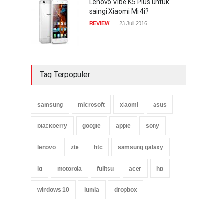
Lenovo Vibe K5 Plus untuk
saingi Xiaomi Mi 4i?
REVIEW
23 Juli 2016
Tag Terpopuler
samsung
microsoft
xiaomi
asus
blackberry
google
apple
sony
lenovo
zte
htc
samsung galaxy
lg
motorola
fujitsu
acer
hp
windows 10
lumia
dropbox