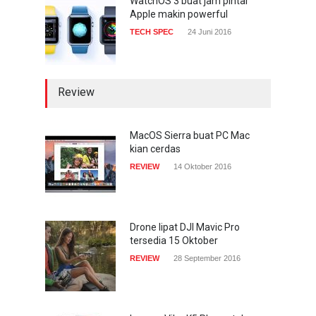
WatchOS 3 buat jam pintar
Apple makin powerful
TECH SPEC
24 Juni 2016
Review
MacOS Sierra buat PC Mac
kian cerdas
REVIEW
14 Oktober 2016
Drone lipat DJI Mavic Pro
tersedia 15 Oktober
REVIEW
28 September 2016